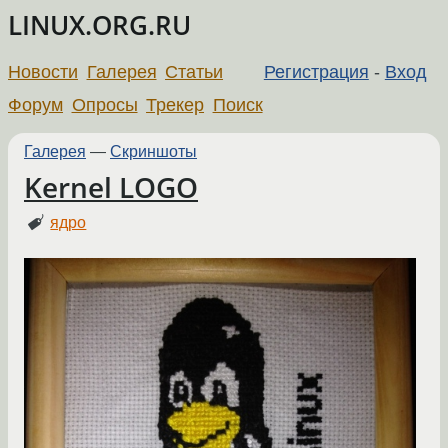
LINUX.ORG.RU
Новости
Галерея
Статьи
Регистрация
-
Вход
Форум
Опросы
Трекер
Поиск
Галерея
—
Скриншоты
Kernel LOGO
ядро