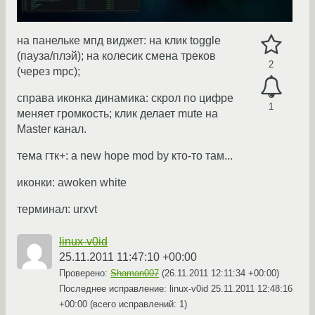
на панельке мпд виджет: на клик toggle
(пауза/плэй); на колесик смена треков
2
(через mpc);
справа иконка динамика: скрол по цифре
1
меняет громкость; клик делает mute на
Master канал.
тема гтк+: a new hope mod by кто-то там...
иконки: awoken white
терминал: urxvt
linux-v0id
25.11.2011 11:47:10 +00:00
Проверено:
Shaman007
(
26.11.2011 12:11:34 +00:00
)
Последнее исправление: linux-v0id
25.11.2011 12:48:16
+00:00
(всего исправлений: 1)