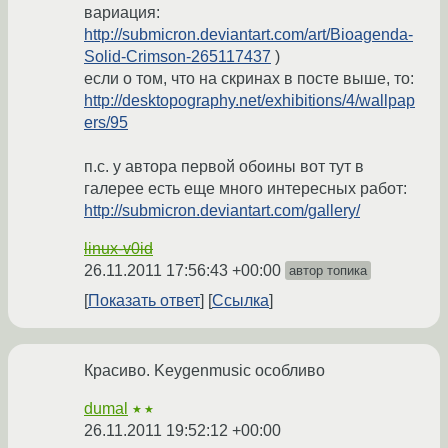
вариация:
http://submicron.deviantart.com/art/Bioagenda-
Solid-Crimson-265117437
)
если о том, что на скринах в посте выше, то:
http://desktopography.net/exhibitions/4/wallpap
ers/95
п.с. у автора первой обоины вот тут в
галерее есть еще много интересных работ:
http://submicron.deviantart.com/gallery/
linux-v0id
26.11.2011 17:56:43 +00:00
автор топика
Показать ответ
Ссылка
Красиво. Keygenmusic особливо
dumal
★★
26.11.2011 19:52:12 +00:00