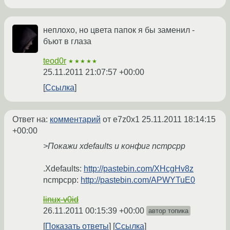
неплохо, но цвета папок я бы заменил -
бъют в глаза
teod0r
★★★★★
25.11.2011 21:07:57 +00:00
Ссылка
Ответ на:
комментарий
от e7z0x1
25.11.2011 18:14:15
+00:00
>Покажи xdefaults и конфиг ncmpcpp
.Xdefaults:
http://pastebin.com/XHcgHv8z
ncmpcpp:
http://pastebin.com/APWYTuE0
linux-v0id
26.11.2011 00:15:39 +00:00
автор топика
Показать ответы
Ссылка