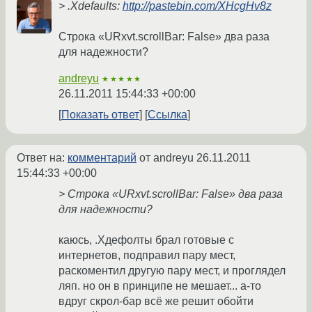
> .Xdefaults:
http://pastebin.com/XHcgHv8z
Строка «URxvt.scrollBar: False» два раза
для надежности?
andreyu
★★★★★
26.11.2011 15:44:33 +00:00
Показать ответ
Ссылка
Ответ на:
комментарий
от andreyu
26.11.2011
15:44:33 +00:00
> Строка «URxvt.scrollBar: False» два раза
для надежности?
каюсь, .Хдефолты брал готовые с
интернетов, подправил пару мест,
раскоментил другую пару мест, и проглядел
ляп. но он в принципе не мешает... а-то
вдруг скрол-бар всё же решит обойти