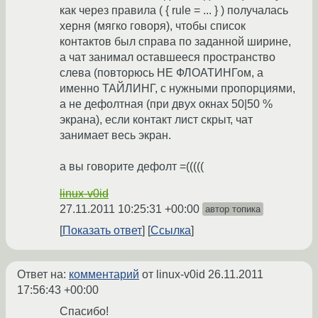
как через правила ( { rule = ... } ) получалась
херня (мягко говоря), чтобы список
контактов был справа по заданной ширине,
а чат занимал оставшееся пространство
слева (повторюсь НЕ ФЛОАТИНГом, а
именно ТАЙЛИНГ, с нужными пропорциями,
а не дефолтная (при двух окнах 50|50 %
экрана), если контакт лист скрыт, чат
занимает весь экран.
а вы говорите дефолт =(((((
linux-v0id
27.11.2011 10:25:31 +00:00
автор топика
Показать ответ
Ссылка
Ответ на:
комментарий
от linux-v0id
26.11.2011
17:56:43 +00:00
Спасибо!