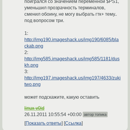
поигрался со значением переменной $PS1,
уменьшил прозрачность терминалов,
сменил обоину, не могу выбрать гтк+ тему..
под вопросом три.
1:
http://img190.imageshack.us/img190/6085/bla
ckab.png
2:
http://img585.imageshack.us/img585/1181/dus
kh.png
3:
http://img197.imageshack.us/img197/4633/zuki
two.png
может подскажите, какую оставить
linux-v0id
26.11.2011 10:55:54 +00:00
автор топика
Показать ответы
Ссылка