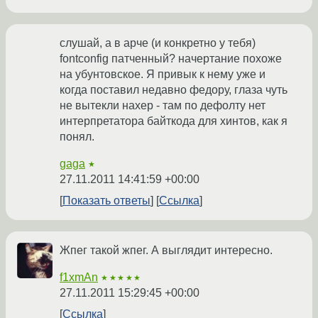
слушай, а в арче (и конкретно у тебя)
fontconfig патченный? начертание похоже
на убунтовское. Я привык к нему уже и
когда поставил недавно федору, глаза чуть
не вытекли нахер - там по дефолту нет
интерпретатора байткода для хинтов, как я
понял.
gaga
★
27.11.2011 14:41:59 +00:00
Показать ответы
Ссылка
Жпег такой жпег. А выглядит интересно.
f1xmAn
★★★★★
27.11.2011 15:29:45 +00:00
Ссылка