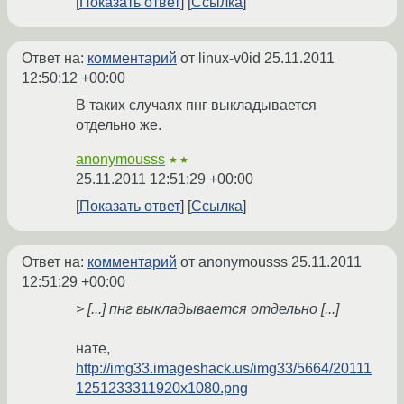
Показать ответ
Ссылка
Ответ на:
комментарий
от linux-v0id
25.11.2011
12:50:12 +00:00
В таких случаях пнг выкладывается
отдельно же.
anonymousss
★★
25.11.2011 12:51:29 +00:00
Показать ответ
Ссылка
Ответ на:
комментарий
от anonymousss
25.11.2011
12:51:29 +00:00
> [...] пнг выкладывается отдельно [...]
нате,
http://img33.imageshack.us/img33/5664/20111
1251233311920x1080.png