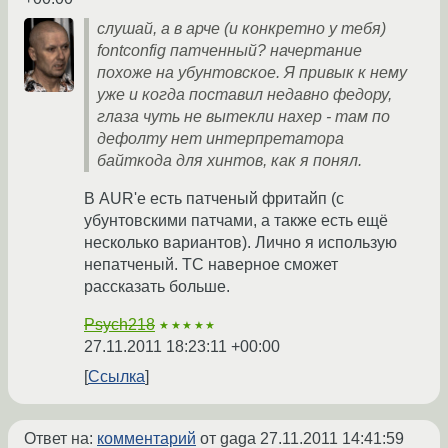
слушай, а в арче (и конкретно у тебя)
fontconfig патченный? начертание
похоже на убунтовское. Я привык к нему
уже и когда поставил недавно федору,
глаза чуть не вытекли нахер - там по
дефолту нет интерпретатора
байткода для хинтов, как я понял.
В AUR'е есть патченый фритайп (с
убунтовскими патчами, а также есть ещё
несколько вариантов). Лично я использую
непатченый. ТС наверное сможет
рассказать больше.
Psych218
★★★★★
27.11.2011 18:23:11 +00:00
Ссылка
Ответ на:
комментарий
от gaga
27.11.2011 14:41:59