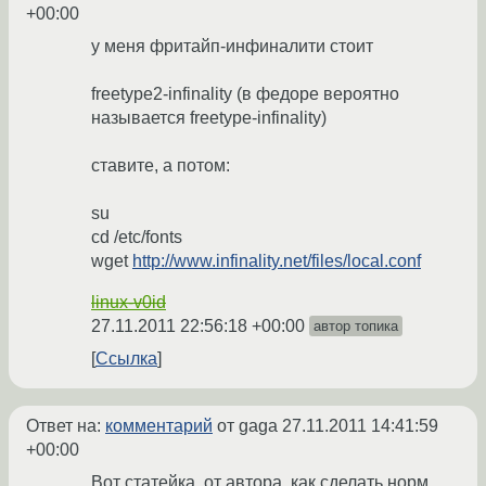
+00:00
у меня фритайп-инфиналити стоит
freetype2-infinality (в федоре вероятно
называется freetype-infinality)
ставите, а потом:
su
cd /etc/fonts
wget
http://www.infinality.net/files/local.conf
linux-v0id
27.11.2011 22:56:18 +00:00
автор топика
Ссылка
Ответ на:
комментарий
от gaga
27.11.2011 14:41:59
+00:00
Вот статейка, от автора, как сделать норм