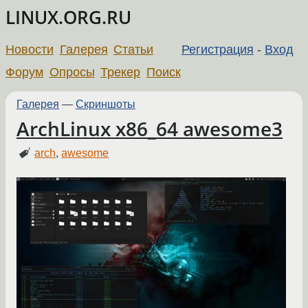
LINUX.ORG.RU
Новости
Галерея
Статьи
Регистрация
-
Вход
Форум
Опросы
Трекер
Поиск
Галерея
—
Скриншоты
ArchLinux x86_64 awesome3
arch
,
awesome