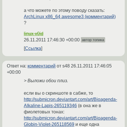
а что можете по этому поводу сказать:
ArchLinux x86_64 awesome3 (комментарий)
?
linux-v0id
26.11.2011 17:46:30 +00:00
автор топика
Ссылка
Ответ на:
комментарий
от s48
26.11.2011 17:46:05
+00:00
> Выложи обои плиз.
если вы о скриншоте в сабже, то
http://submicron.deviantart.com/art/Bioagenda-
Alkaline-Lapis-265119346
(в она же в
фиолетовых тонах:
http://submicron.deviantart.com/art/Bioagenda-
Globin-Violet-265118569
и еще одна