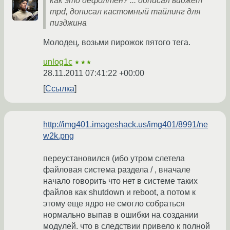
как это дефолтен? ... дописал виджет
mpd, дописал кастомный тайлинг для
пизджина
Молодец, возьми пирожок пятого тега.
unlog1c
★★★
28.11.2011 07:41:22 +00:00
Ссылка
http://img401.imageshack.us/img401/8991/ne
w2k.png
переустановился (ибо утром слетела
файловая система раздела / , вначале
начало говорить что нет в системе таких
файлов как shutdown и reboot, а потом к
этому еще ядро не смогло собраться
нормально выпав в ошибки на создании
модулей. что в следствии привело к полной