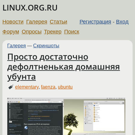
LINUX.ORG.RU
Новости
Галерея
Статьи
Регистрация
-
Вход
Форум
Опросы
Трекер
Поиск
Галерея
—
Скриншоты
Просто достаточно
дефолтненькая домашняя
убунта
elementary
,
faenza
,
ubuntu