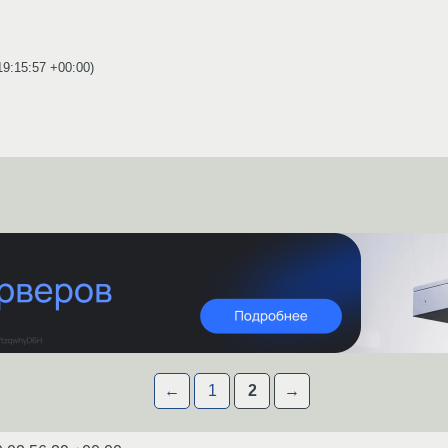
19:15:57 +00:00
)
←
1
2
→