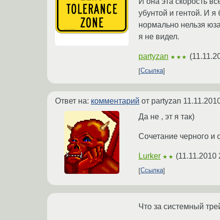
И она эта скорость в
убунтой и гентой. И 
нормально нельзя юзат
я не видел.
partyzan
(
11.11.2
★★★
Ссылка
Ответ на:
комментарий
от partyzan
11.11.201
Да не , эт я так)
Сочетание черного и 
Lurker
(
11.11.2010 
★★
Ссылка
Что за системный тре