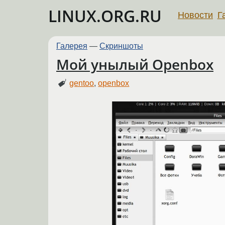
LINUX.ORG.RU
Новости
Г
Галерея
—
Скриншоты
Мой унылый Openbox
gentoo
,
openbox