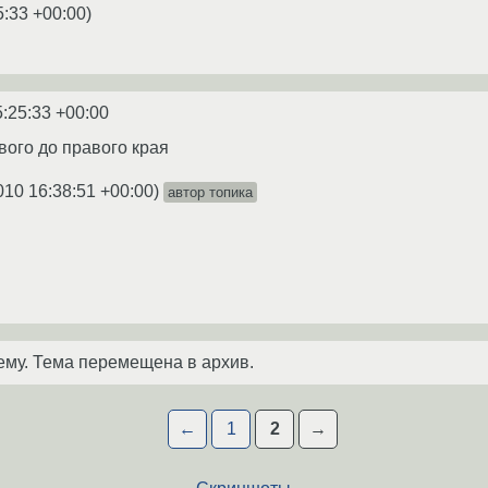
5:33 +00:00
)
5:25:33 +00:00
евого до правого края
010 16:38:51 +00:00
)
автор топика
ему. Тема перемещена в архив.
←
1
2
→