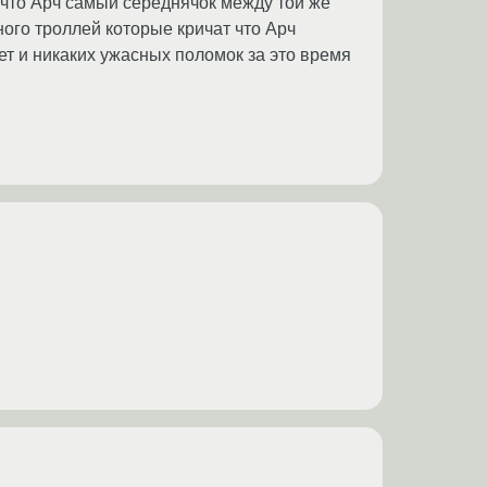
у что Арч самый середнячок между той же
ного троллей которые кричат что Арч
лет и никаких ужасных поломок за это время