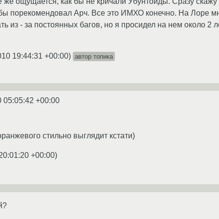
се же ощущается, как бы не кричали Убунтоиды. Сразу скаж
я бы порекомендовал Арч. Все это ИМХО конечно. На Лоре м
ь из - за постоянных багов, но я просидел на нем около 2 
010 19:44:31 +00:00
)
автор топика
0 05:05:42 +00:00
оранжевого стильно выглядит кстати)
20:01:20 +00:00
)
й?