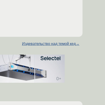
Издевательство над темой кед
→