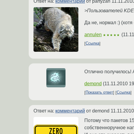
Ответ на:
комментарий
от partyzan
11.11.201
>Пользователей KDE 
Да не, нормал :) (хо
annulen
(
11.1
★★★★★
Ссылка
Отлично получилось! 
demond
(
11.11.2010 19
Показать ответ
Ссылка
Ответ на:
комментарий
от demond
11.11.2010
Потому что пакетов 1
собственноручное нап