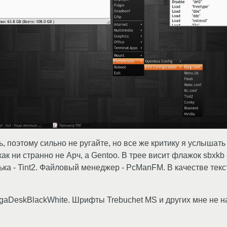
 поэтому сильно не ругайте, но все же критику я услышать 
как ни странно не Арч, а Gentoo. В трее висит флажок sbxk
ка - Tint2. Файловый менеджер - PcManFM. В качестве текс
aDeskBlackWhite. Шрифты Trebuchet MS и других мне не на