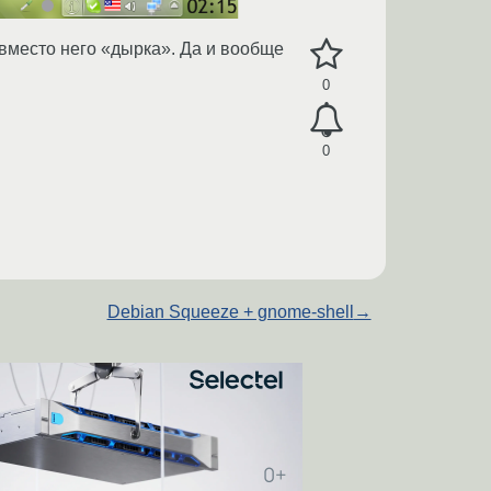
а вместо него «дырка». Да и вообще
0
0
Debian Squeeze + gnome-shell
→