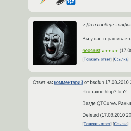
> Да и вообще - нафи
Вы у нас спрашиваете?
neocrust
(
17.0
★★★★★
Показать ответ
Ссылка
Ответ на:
комментарий
от bsdfun
17.08.2010 
Что такое htop? top?
Везде QTCurve. Раньш
Deleted
(
17.08.2010 20
Показать ответ
Ссылка