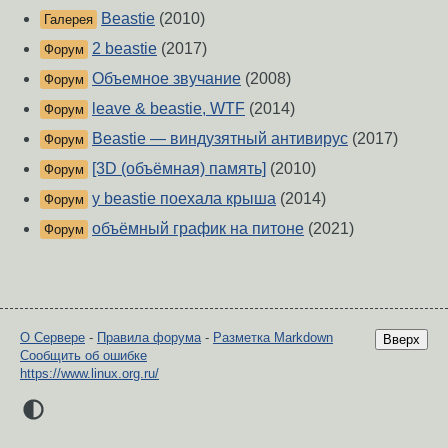
Beastie
(2010)
Галерея
2 beastie
(2017)
Форум
Объемное звучание
(2008)
Форум
leave & beastie, WTF
(2014)
Форум
Beastie — виндузятный антивирус
(2017)
Форум
[3D (объёмная) память]
(2010)
Форум
у beastie поехала крыша
(2014)
Форум
объёмный график на питоне
(2021)
Форум
О Сервере
-
Правила форума
-
Разметка Markdown
Вверх
Сообщить об ошибке
https://www.linux.org.ru/