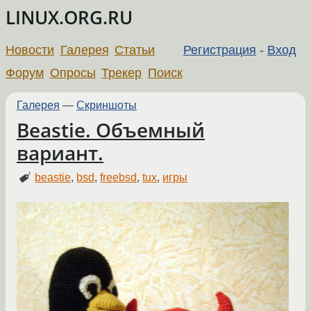
LINUX.ORG.RU
Новости
Галерея
Статьи
Регистрация
-
Вход
Форум
Опросы
Трекер
Поиск
Галерея
—
Скриншоты
Beastie. Объемный
вариант.
beastie
,
bsd
,
freebsd
,
tux
,
игры