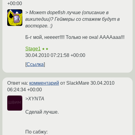
+00:00
> Может dopefish лучше (описание в
википедии)? Геймеры со стажем будут в
восторге. :)
Б-г мой, неееет!!!! Только не она! ААААааа!!!
Stage1
★★
30.04.2010 07:21:58 +00:00
Ссылка
Ответ на:
комментарий
от SlackMare
30.04.2010
06:24:34 +00:00
>XYNTA
Сделай лучше.
По сабжу: