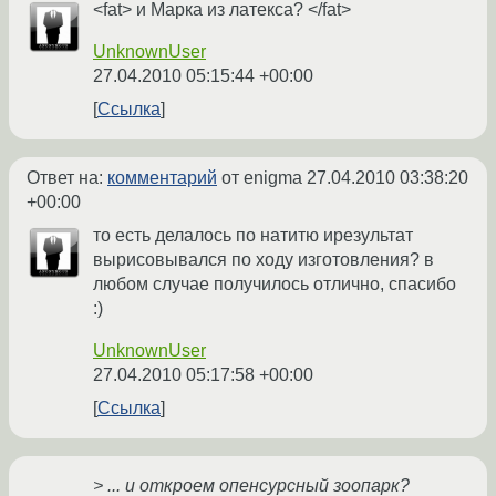
<fat> и Марка из латекса? </fat>
UnknownUser
27.04.2010 05:15:44 +00:00
Ссылка
Ответ на:
комментарий
от enigma
27.04.2010 03:38:20
+00:00
то есть делалось по натитю ирезультат
вырисовывался по ходу изготовления? в
любом случае получилось отлично, спасибо
:)
UnknownUser
27.04.2010 05:17:58 +00:00
Ссылка
> ... и откроем опенсурсный зоопарк?