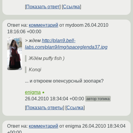
Показать ответ
Ссылка
Ответ на:
комментарий
от mydoom
26.04.2010
18:16:06 +00:00
> ждем
http://plan9.bell-
labs.com/plan9/img/spaceglenda37.jpg
Ждём puffy fish )
Konqi
... и откроем опенсурсный зоопарк?
enigma
★
26.04.2010 18:34:04 +00:00
автор топика
Показать ответы
Ссылка
Ответ на:
комментарий
от enigma
26.04.2010 18:34:04
+00:00