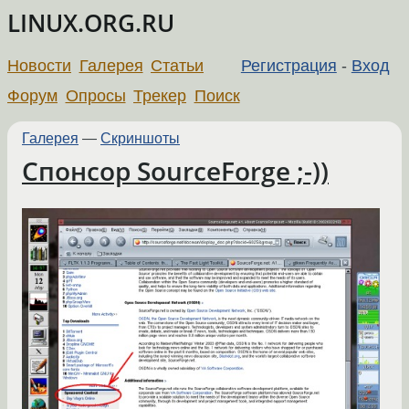
LINUX.ORG.RU
Новости
Галерея
Статьи
Регистрация
-
Вход
Форум
Опросы
Трекер
Поиск
Галерея
—
Скриншоты
Спонсор SourceForge ;-))