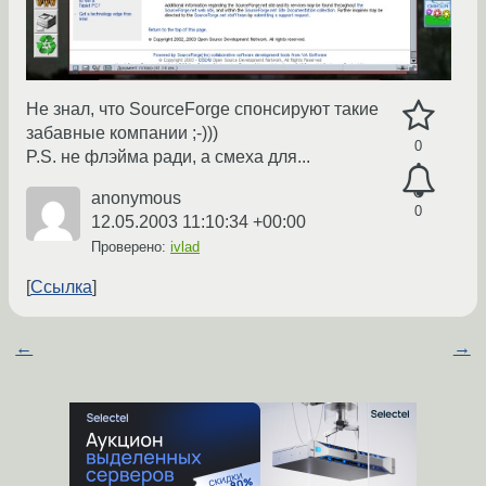
Не знал, что SourceForge спонсируют такие
забавные компании ;-)))
0
P.S. не флэйма ради, а смеха для...
anonymous
0
12.05.2003 11:10:34 +00:00
Проверено:
ivlad
Ссылка
←
→