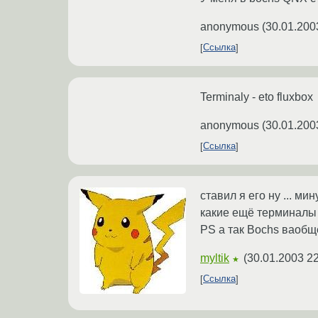
anonymous
(
30.01.200
Ссылка
Terminaly - eto fluxbox
anonymous
(
30.01.200
Ссылка
ставил я его ну ... ми
какие ещё терминалы ?
PS а так Bochs ваобще
myltik
(
30.01.2003 22
★
Ссылка