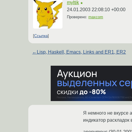
myltik
★
24.01.2003 22:08:10 +00:00
Проверено:
maxcom
Ссылка
←
Lisp, Haskell, Emacs, Links and ER1, ER2
Я немного не вкурсе а
индикатор раскладок 
anonymous
(
30.01.200