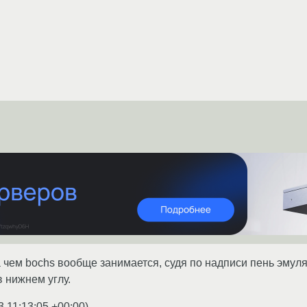
 чем bochs вообще занимается, судя по надписи пень эмулято
в нижнем углу.
3 11:13:05 +00:00
)