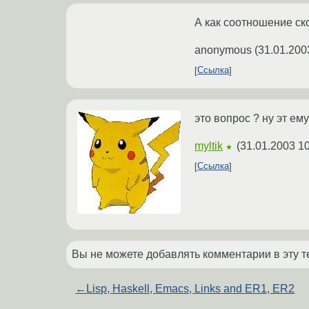
А как соотношение ск
anonymous
(
31.01.200
Ссылка
это вопрос ? ну эт ему
myltik
(
31.01.2003 10
★
Ссылка
Вы не можете добавлять комментарии в эту т
←
Lisp, Haskell, Emacs, Links and ER1, ER2