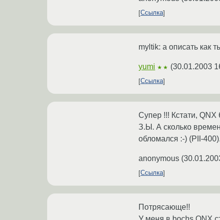
Ссылка
myltik: а описать как 
yumi
(
30.01.2003 1
★★
Ссылка
Супер !!! Кстати, QNX
З.Ы. А сколько време
обломался :-) (PII-400)
anonymous
(
30.01.200
Ссылка
Потрясающе!!
У меня в bochs QNX ст