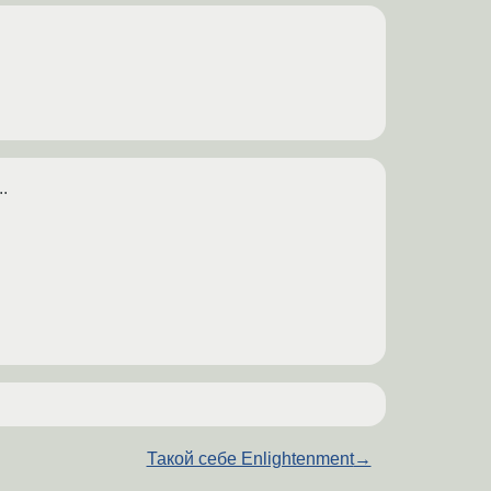
.
Такой себе Enlightenment
→