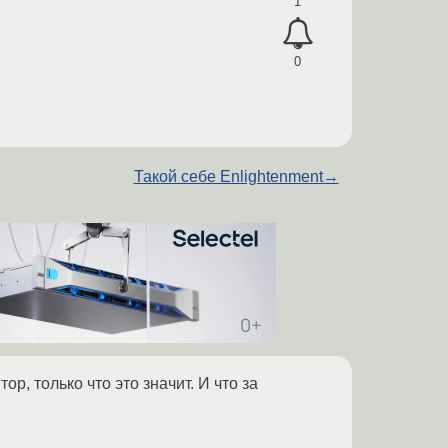
1
0
Такой себе Enlightenment
→
р, только что это значит. И что за