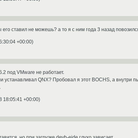
ты его ставил не можешь? а то я с ним года 3 назад повозился
6:30:04 +00:00
)
 6.2 под VMware не работает.
ни устанавливал QNX? Пробовал я этот BOCHS, а внутри пыт
.
3 18:05:41 +00:00
)
авится, но при загрузке devb-eide глухо зависает..