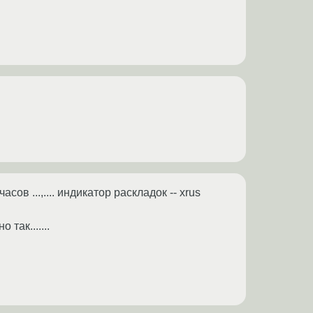
сов ...,.... индикатор раскладок -- xrus
так.......