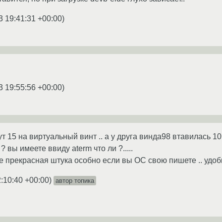
3 19:41:31 +00:00
)
3 19:55:56 +00:00
)
нут 15 на виртуальный винт .. а у друга винда98 втавилась 10ча
 вы имеете ввиду aterm что ли ?.....
 прекрасная штука особно если вы ОС свою пишете .. удобно 
:10:40 +00:00
)
автор топика