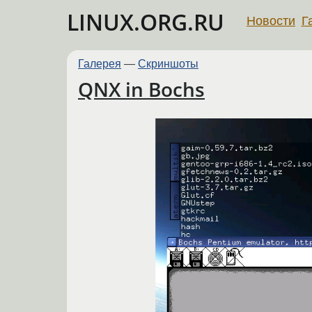
LINUX.ORG.RU
Новости
Г
Галерея
—
Скриншоты
QNX in Bochs