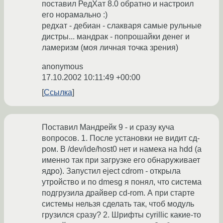
поставил РедХат 8.0 обратно и настроил
его норамально :)
редхат - дебиан - слакваря самые рульные
дистры... мандрак - попрошайки денег и
ламеризм (моя личная точка зрения)
anonymous
17.10.2002 10:11:49 +00:00
Ссылка
Поставил Мандрейк 9 - и сразу куча
вопросов. 1. После установки не видит сд-
ром. В /dev/ide/host0 нет и намека на hdd (а
именно так при загрузке его обнаруживает
ядро). Запустил eject cdrom - открыла
утройство и по dmesg я понял, что система
подгрузила драйвер cd-rom. А при старте
системы нельзя сделать так, чтоб модуль
грузился сразу? 2. Шрифты cyrillic какие-то