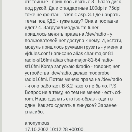
отстойные - пришлось взять с 8 - благо диск
под рукой. Да и стандартные 100dpi и 75dpi
тоже не фонтан - взял с asp. 3. Где набрать
темы под КДЕ - туже акву? Она в поставке
идет? 4. Загрузил модуль fm-tuner -
пришлось менять права на /dev/radio - у
пользователей нет доступа к нему. И, кстати,
модуль пришлось ручками грузить - у меня в
vjdules.conf написано alias char-major-81
radio-sf16fmi alias char-major-81-64 radio-
sf16fmi Когда запускаю tkradio - говорит, нет
устройства .dev/radio. делаю modprobe
radio16fmi. Потом меняю права на /dev/radio
- и оно работает. В 8.2 такого не было. P.S.
Вопрос не в тему, но тем не менее - есть cd-
rom. Надо сделать его iso-образ - один в
один. Как это сделать в линуксе? Заранее
спасибо.
anonymous
17.10.2002 10:12:28 +00:00