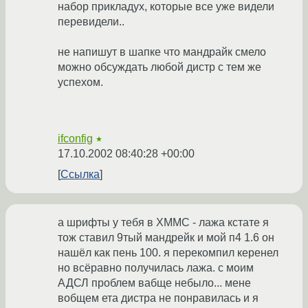
набор прикладух, которые все уже видели
перевидели..
не напишут в шапке что мандрайк смело
можно обсуждать любой дистр с тем же
успехом.
ifconfig
★
17.10.2002 08:40:28 +00:00
Ссылка
а шрифты у тебя в ХММС - лажа кстате я
тож ставил 9тый мандрейк и мой п4 1.6 он
нашёл как пень 100. я перекомпил керенел
но всёравно получилась лажа. с моим
АДСЛ проблем вабще небыло... мене
вобщем ета дистра не понравилась и я