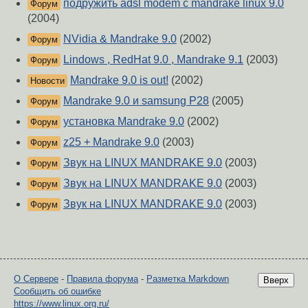
подружить adsl modem c mandrake linux 9.0
Форум
(2004)
NVidia & Mandrake 9.0
(2002)
Форум
Lindows , RedHat 9.0 , Mandrake 9.1
(2003)
Форум
Mandrake 9.0 is out!
(2002)
Новости
Mandrake 9.0 и samsung P28
(2005)
Форум
установка Mandrake 9.0
(2002)
Форум
z25 + Mandrake 9.0
(2003)
Форум
Звук на LINUX MANDRAKE 9.0
(2003)
Форум
Звук на LINUX MANDRAKE 9.0
(2003)
Форум
Звук на LINUX MANDRAKE 9.0
(2003)
Форум
О Сервере
-
Правила форума
-
Разметка Markdown
Вверх
Сообщить об ошибке
https://www.linux.org.ru/