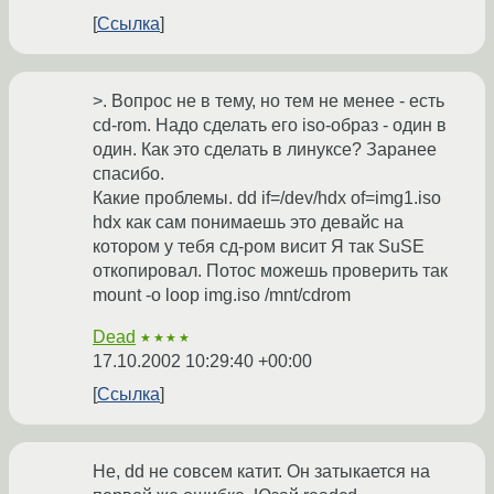
Ссылка
>. Вопрос не в тему, но тем не менее - есть
cd-rom. Надо сделать его iso-образ - один в
один. Как это сделать в линуксе? Заранее
спасибо.
Какие проблемы. dd if=/dev/hdx of=img1.iso
hdx как сам понимаешь это девайс на
котором у тебя сд-ром висит Я так SuSE
откопировал. Потос можешь проверить так
mount -o loop img.iso /mnt/cdrom
Dead
★★★★
17.10.2002 10:29:40 +00:00
Ссылка
Не, dd не совсем катит. Он затыкается на