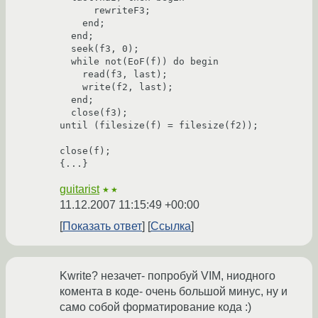
      rewriteF3;

    end;

  end;

  seek(f3, 0);

  while not(EoF(f)) do begin

    read(f3, last);

    write(f2, last);

  end;

  close(f3);

until (filesize(f) = filesize(f2));

close(f);

{...}
guitarist
★★
11.12.2007 11:15:49 +00:00
Показать ответ
Ссылка
Kwrite? незачет- попробуй VIM, ниодного
комента в коде- очень большой минус, ну и
само собой форматирование кода :)