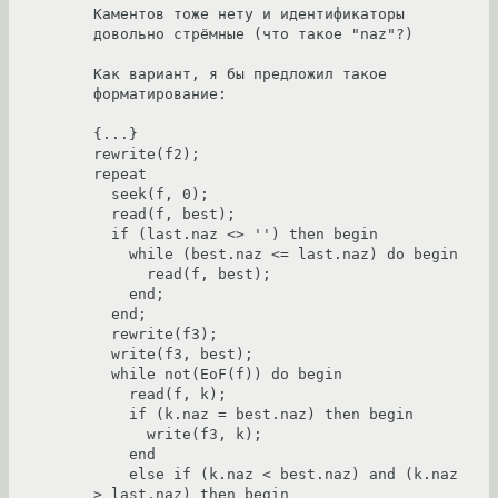
Каментов тоже нету и идентификаторы 
довольно стрёмные (что такое "naz"?)

Как вариант, я бы предложил такое 
форматирование:

{...}

rewrite(f2);

repeat

  seek(f, 0);

  read(f, best);

  if (last.naz <> '') then begin

    while (best.naz <= last.naz) do begin

      read(f, best);

    end;

  end;

  rewrite(f3);

  write(f3, best);

  while not(EoF(f)) do begin

    read(f, k);

    if (k.naz = best.naz) then begin

      write(f3, k);

    end

    else if (k.naz < best.naz) and (k.naz 
> last.naz) then begin
