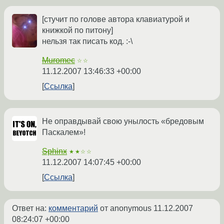
[стучит по голове автора клавиатурой и
книжкой по питону]
нельзя так писать код. :-\
Muromec
☆☆
11.12.2007 13:46:33 +00:00
Ссылка
Не оправдывай свою унылость «бредовым
Паскалем»!
Sphinx
★★☆☆
11.12.2007 14:07:45 +00:00
Ссылка
Ответ на:
комментарий
от anonymous
11.12.2007
08:24:07 +00:00