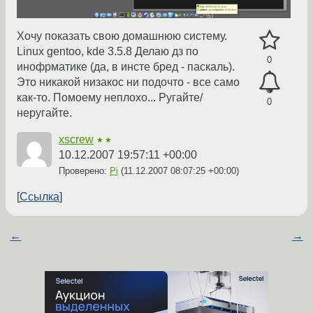
Хочу показать свою домашнюю систему.
Linux gentoo, kde 3.5.8 Делаю дз по
0
инофрматике (да, в инсте бред - паскаль).
Это никакой низакос ни подочто - все само
как-то. Помоему неплохо... Ругайте/
0
неругайте.
xscrew
★★
10.12.2007 19:57:11 +00:00
Проверено:
Pi
(
11.12.2007 08:07:25 +00:00
)
Ссылка
←
→