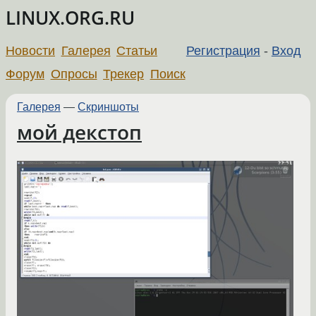
LINUX.ORG.RU
Новости
Галерея
Статьи
Регистрация
-
Вход
Форум
Опросы
Трекер
Поиск
Галерея
—
Скриншоты
мой декстоп