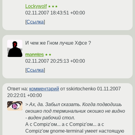
Lockywolf
★★★
02.11.2007 18:43:51 +00:00
Ссылка
И чем же Гном лучше Хфсе ?
manntes
★★
02.11.2007 20:25:13 +00:00
Ссылка
Ответ на:
комментарий
от sskirtochenko
01.11.2007
20:22:01 +00:00
> Ах, да. Забыл сказать. Когда подводишь
окошко под терминальчик окошко не видно
- виден рабочий стол.
А с Compiz'ом... а с Compiz'ом... а с
Compiz'ом gnome-terminal умеет настоящую