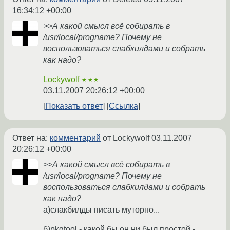
16:34:12 +00:00
>>А какой смысл всё собирать в
/usr/local/progname? Почему не
воспользоваться слабкилдами и собрать
как надо?
Lockywolf
★★★
03.11.2007 20:26:12 +00:00
Показать ответ
Ссылка
Ответ на:
комментарий
от Lockywolf
03.11.2007
20:26:12 +00:00
>>А какой смысл всё собирать в
/usr/local/progname? Почему не
воспользоваться слабкилдами и собрать
как надо?
a)слакбилды писать муторно...
б)pkgtool - какой бы он ни был простой -