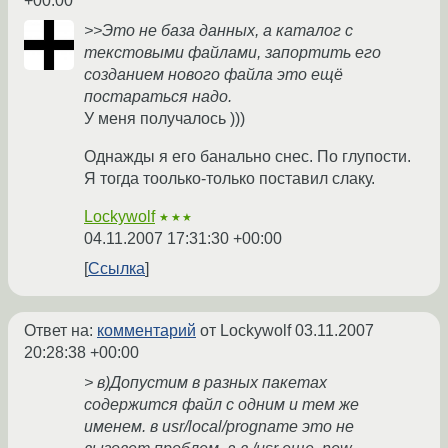
+00:00
>>Это не база данных, а каталог с
текстовыми файлами, запортить его
созданием нового файла это ещё
постараться надо.
У меня получалось )))
Однажды я его банально снес. По глупости.
Я тогда тоолько-только поставил слаку.
Lockywolf
★★★
04.11.2007 17:31:30 +00:00
Ссылка
Ответ на:
комментарий
от Lockywolf
03.11.2007
20:28:38 +00:00
> в)Допустим в разных пакетах
содержится файл с одним и тем же
именем. в usr/local/progname это не