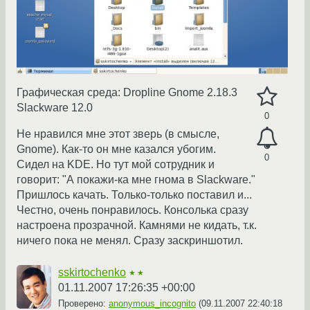
Графическая среда: Dropline Gnome 2.18.3
Slackware 12.0
0
Не нравился мне этот зверь (в смысле,
Gnome). Как-то он мне казался убогим.
0
Сидел на KDE. Но тут мой сотрудник и
говорит: "А покажи-ка мне гнома в Slackware."
Пришлось качать. Только-только поставил и...
Честно, очень понравилось. Консолька сразу
настроена прозрачной. Камнями не кидать, т.к.
ничего пока не менял. Сразу заскриншотил.
sskirtochenko
★★
01.11.2007 17:26:35 +00:00
Проверено:
anonymous_incognito
(
09.11.2007 22:40:18