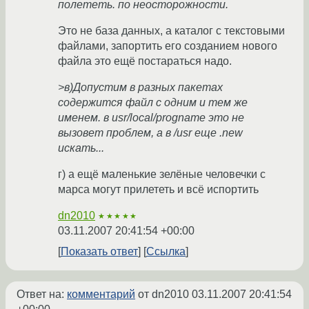
полететь. по неосторожности.
Это не база данных, а каталог с текстовыми
файлами, запортить его созданием нового
файла это ещё постараться надо.
>в)Допустим в разных пакетах
содержится файл с одним и тем же
именем. в usr/local/progname это не
вызовет проблем, а в /usr еще .new
искать...
г) а ещё маленькие зелёные человечки с
марса могут прилететь и всё испортить
dn2010
★★★★★
03.11.2007 20:41:54 +00:00
Показать ответ
Ссылка
Ответ на:
комментарий
от dn2010
03.11.2007 20:41:54