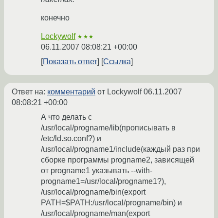
конечно
Lockywolf
★★★
06.11.2007 08:08:21 +00:00
Показать ответ
Ссылка
Ответ на:
комментарий
от Lockywolf
06.11.2007
08:08:21 +00:00
А что делать с
/usr/local/progname/lib(прописывать в
/etc/ld.so.conf?) и
/usr/local/progname1/include(каждый раз при
сборке программы progname2, зависящей
от progname1 указывать --with-
progname1=/usr/local/progname1?),
/usr/local/progname/bin(export
PATH=$PATH:/usr/local/progname/bin) и
/usr/local/progname/man(export