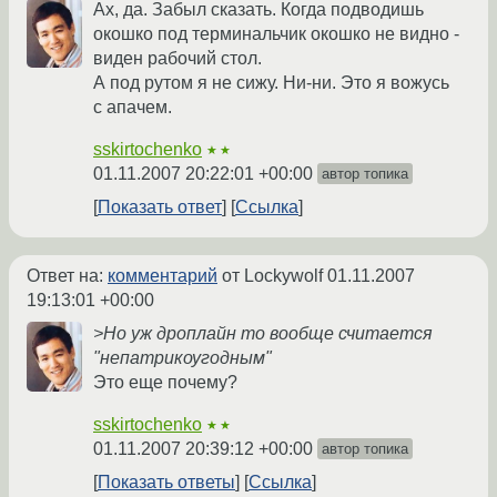
Ах, да. Забыл сказать. Когда подводишь
окошко под терминальчик окошко не видно -
виден рабочий стол.
А под рутом я не сижу. Ни-ни. Это я вожусь
с апачем.
sskirtochenko
★★
01.11.2007 20:22:01 +00:00
автор топика
Показать ответ
Ссылка
Ответ на:
комментарий
от Lockywolf
01.11.2007
19:13:01 +00:00
>Но уж дроплайн то вообще считается
"непатрикоугодным"
Это еще почему?
sskirtochenko
★★
01.11.2007 20:39:12 +00:00
автор топика
Показать ответы
Ссылка