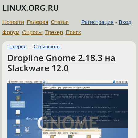
LINUX.ORG.RU
Новости
Галерея
Статьи
Регистрация
-
Вход
Форум
Опросы
Трекер
Поиск
Галерея
—
Скриншоты
Dropline Gnome 2.18.3 на
Slackware 12.0