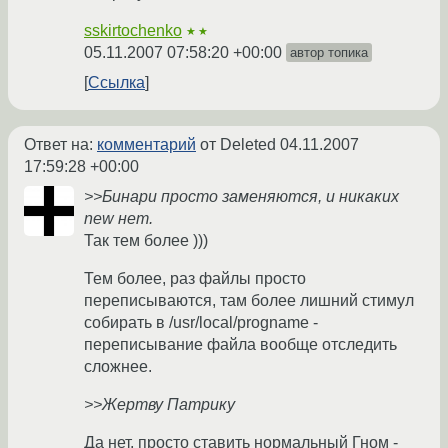
sskirtochenko
★★
05.11.2007 07:58:20 +00:00
автор топика
Ссылка
Ответ на:
комментарий
от Deleted
04.11.2007
17:59:28 +00:00
>>Бинари просто заменяются, и никаких
new нет.
Так тем более )))
Тем более, раз файлы просто
переписываются, там более лишний стимул
собирать в /usr/local/progname -
переписывание файла вообще отследить
сложнее.
>>Жертву Патрику
Да нет, просто ставить нормальный Гном -