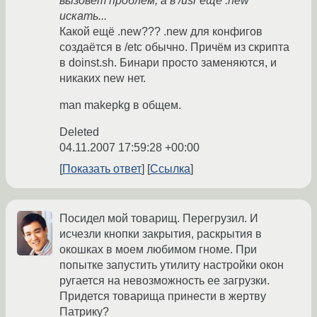
вызовет проблем, а в /usr еще .new
искать...
Какой ещё .new??? .new для конфигов
создаётся в /etc обычно. Причём из скрипта
в doinst.sh. Бинари просто заменяются, и
никаких new нет.
man makepkg в общем.
Deleted
04.11.2007 17:59:28 +00:00
Показать ответ
Ссылка
Посидел мой товарищ. Перегрузил. И
исчезли кнопки закрытия, раскрытия в
окошках в моем любимом гноме. При
попытке запустить утилиту настройки окон
ругается на невозможность ее загрузки.
Придется товарища принести в жертву
Патрику?