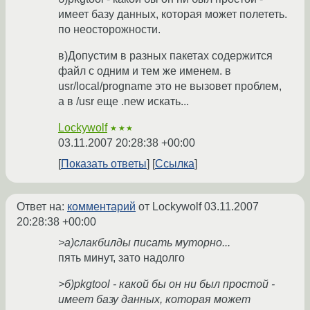
имеет базу данных, которая может полететь.
по неосторожности.
в)Допустим в разных пакетах содержится
файл с одним и тем же именем. в
usr/local/progname это не вызовет проблем,
а в /usr еще .new искать...
Lockywolf
★★★
03.11.2007 20:28:38 +00:00
Показать ответы
Ссылка
Ответ на:
комментарий
от Lockywolf
03.11.2007
20:28:38 +00:00
>a)слакбилды писать муторно...
пять минут, зато надолго
>б)pkgtool - какой бы он ни был простой -
имеет базу данных, которая может