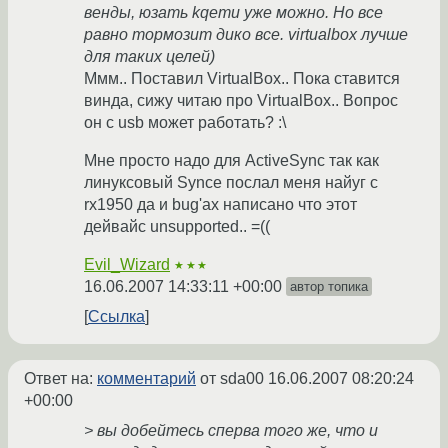
венды, юзать kqemu уже можно. Но все
равно тормозит дико все. virtualbox лучше
для таких целей)
Ммм.. Поставил VirtualBox.. Пока ставится
винда, сижу читаю про VirtualBox.. Вопрос
он с usb может работать? :\
Мне просто надо для ActiveSync так как
линуксовый Synce послал меня найуг с
rx1950 да и bug'ах написано что этот
дейвайс unsupported.. =((
Evil_Wizard
★★★
16.06.2007 14:33:11 +00:00
автор топика
Ссылка
Ответ на:
комментарий
от sda00
16.06.2007 08:20:24
+00:00
> вы добейтесь сперва того же, что и