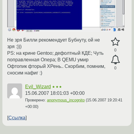
Не зря Билли рекомендует Бубнуту, ой не
зря :)))
0
PS: на крине Gentoo; дефолтный КДЕ; Чуть
поправленная Опера; В QEMU умир
Офтопик фторый ХРень.. Скорбим, помним,
0
сносим нафиг :)
Evil_Wizard
★★★
15.06.2007 18:01:03 +00:00
Проверено:
anonymous_incognito
(
15.06.2007 19:20:41
+00:00
)
Ссылка