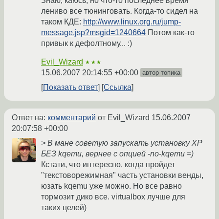
Знаю, каюсь, но что-то последнее время
лениво все тюнинговать. Когда-то сидел на
таком КДЕ:
http://www.linux.org.ru/jump-
message.jsp?msgid=1240664
Потом как-то
привык к дефолтному... :)
Evil_Wizard
★★★
15.06.2007 20:14:55 +00:00
автор топика
Показать ответ
Ссылка
Ответ на:
комментарий
от Evil_Wizard
15.06.2007
20:07:58 +00:00
> В мане советую запускать установку XP
БЕЗ kqemu, вернее с опцией -no-kqemu =)
Кстати, что интересно, когда пройдет
"текстоворежимная" часть установки венды,
юзать kqemu уже можно. Но все равно
тормозит дико все. virtualbox лучше для
таких целей)