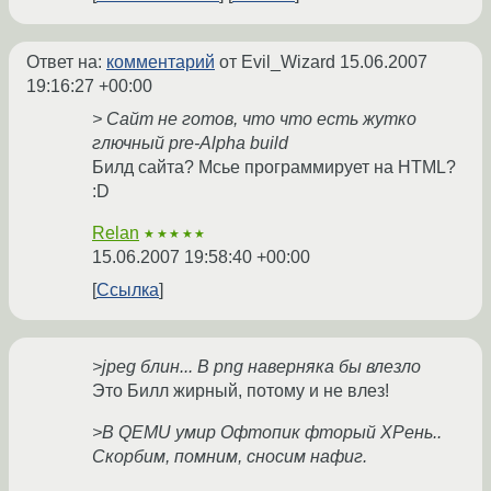
Ответ на:
комментарий
от Evil_Wizard
15.06.2007
19:16:27 +00:00
> Сайт не готов, что что есть жутко
глючный pre-Alpha build
Билд сайта? Мсье программирует на HTML?
:D
Relan
★★★★★
15.06.2007 19:58:40 +00:00
Ссылка
>jpeg блин... В png наверняка бы влезло
Это Билл жирный, потому и не влез!
>В QEMU умир Офтопик фторый ХРень..
Скорбим, помним, сносим нафиг.