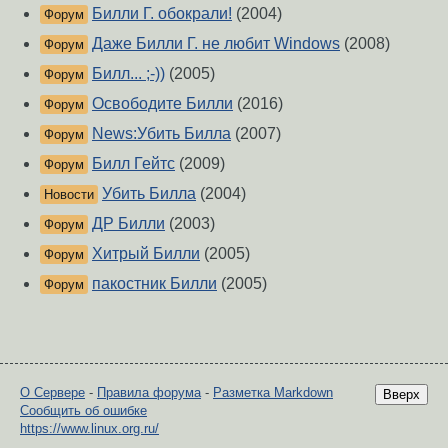
Билли Г. обокрали!
(2004)
Форум
Даже Билли Г. не любит Windows
(2008)
Форум
Билл... ;-))
(2005)
Форум
Освободите Билли
(2016)
Форум
News:Убить Билла
(2007)
Форум
Билл Гейтс
(2009)
Форум
Убить Билла
(2004)
Новости
ДР Билли
(2003)
Форум
Хитрый Билли
(2005)
Форум
пакостник Билли
(2005)
Форум
О Сервере
-
Правила форума
-
Разметка Markdown
Вверх
Сообщить об ошибке
https://www.linux.org.ru/