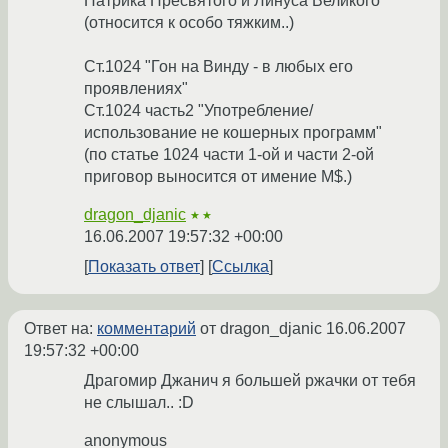
Патрика Пресвятого и Линуса Великого"
(относится к особо тяжким..)
Ст.1024 "Гон на Винду - в любых его
проявлениях"
Ст.1024 часть2 "Употребление/
использование не кошерных программ"
(по статье 1024 части 1-ой и части 2-ой
приговор выносится от имение M$.)
dragon_djanic
★★
16.06.2007 19:57:32 +00:00
Показать ответ
Ссылка
Ответ на:
комментарий
от dragon_djanic
16.06.2007
19:57:32 +00:00
Драгомир Джанич я большей ржачки от тебя
не слышал.. :D
anonymous