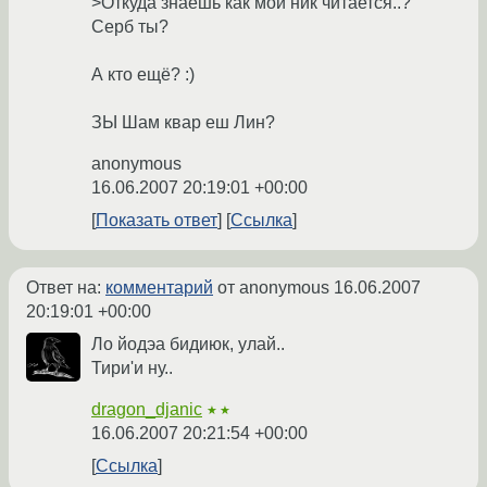
>Откуда знаешь как мой ник читается..?
Серб ты?
А кто ещё? :)
ЗЫ Шам квар еш Лин?
anonymous
16.06.2007 20:19:01 +00:00
Показать ответ
Ссылка
Ответ на:
комментарий
от anonymous
16.06.2007
20:19:01 +00:00
Ло йодэа бидиюк, улай..
Тири'и ну..
dragon_djanic
★★
16.06.2007 20:21:54 +00:00
Ссылка