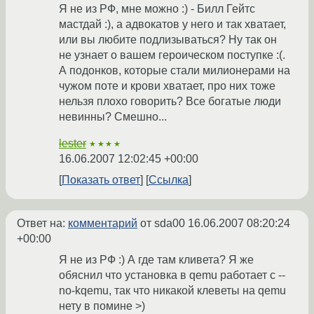
Я не из РФ, мне можно :) - Билл Гейтс
мастдай :), а адвокатов у него и так хватает,
или вы любите подлизываться? Ну так он
не узнает о вашем героическом поступке :(.
А подонков, которые стали милионерами на
чужом поте и крови хватает, про них тоже
нельзя плохо говорить? Все богатые люди
невинны? Смешно...
lester
★★★★
16.06.2007 12:02:45 +00:00
Показать ответ
Ссылка
Ответ на:
комментарий
от sda00
16.06.2007 08:20:24
+00:00
Я не из РФ :) А где там кливета? Я же
обяснил что установка в qemu работает с --
no-kqemu, так что никакой клеветы на qemu
нету в помине >)