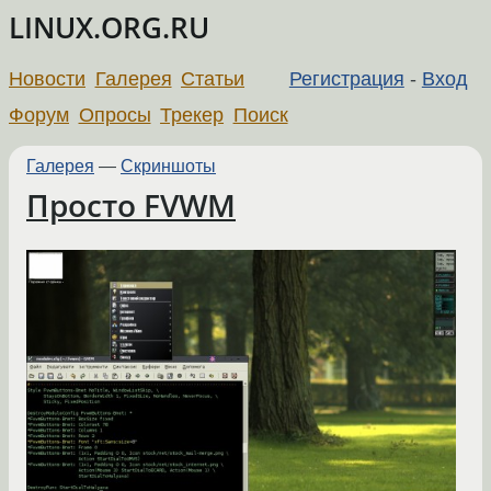
LINUX.ORG.RU
Новости
Галерея
Статьи
Регистрация
-
Вход
Форум
Опросы
Трекер
Поиск
Галерея
—
Скриншоты
Просто FVWM