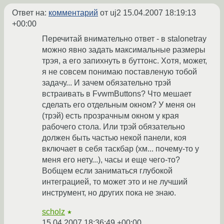
Ответ на:
комментарий
от uj2
15.04.2007 18:19:13
+00:00
Перечитай внимательно ответ - в stalonetray
можно явно задать максимальные размеры
трэя, а его запихнуть в буттонс. Хотя, может,
я не совсем понимаю поставленую тобой
задачу... И зачем обязательно трэй
встраивать в FvwmButtons? Что мешает
сделать его отдельным окном? У меня он
(трэй) есть прозрачным окном у края
рабочего стола. Или трэй обязательно
должен быть частью некой панели, коя
включает в себя таскбар (хм... почему-то у
меня его нету...), часы и еще чего-то?
Вобщем если заниматься глубокой
интеграцией, то может это и не лучший
инструмент, но других пока не знаю.
scholz
★
15.04.2007 18:36:49 +00:00