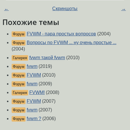
←
Скриншоты
→
Похожие темы
FVWM - пара простых вопросов
(2004)
Форум
Вопросы по FVWM ... ну очень простые ...
Форум
(2004)
fvwm такой fvwm
(2010)
Галерея
fvwm
(2019)
Форум
FVWM
(2010)
Форум
fvwm
(2009)
Форум
FVWM!
(2008)
Галерея
FVWM
(2007)
Форум
fvwm
(2007)
Форум
fvwm ?
(2006)
Форум