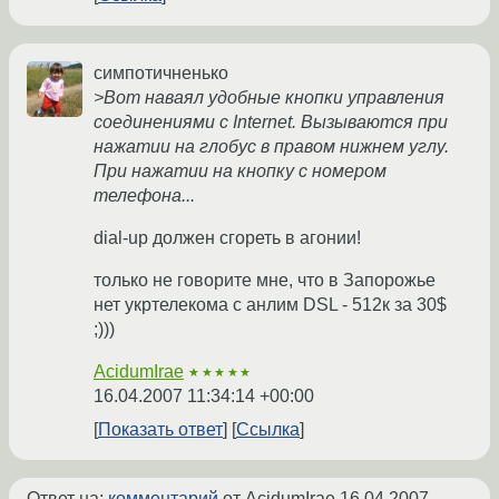
симпотичненько
>Вот наваял удобные кнопки управления
соединениями с Internet. Вызываются при
нажатии на глобус в правом нижнем углу.
При нажатии на кнопку с номером
телефона...
dial-up должен сгореть в агонии!
только не говорите мне, что в Запорожье
нет укртелекома с анлим DSL - 512к за 30$
;)))
AcidumIrae
★★★★★
16.04.2007 11:34:14 +00:00
Показать ответ
Ссылка
Ответ на:
комментарий
от AcidumIrae
16.04.2007