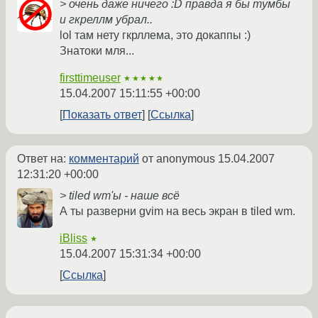
> очень даже ничего :D правда я бы тумбы
и гкреллм убрал..
lol там нету гкрллема, это докаппы :)
Знатоки мля...
firsttimeuser
★★★★★
15.04.2007 15:11:55 +00:00
Показать ответ
Ссылка
Ответ на:
комментарий
от anonymous
15.04.2007
12:31:20 +00:00
> tiled wm'ы - наше всё
А ты разверни gvim на весь экран в tiled wm.
iBliss
★
15.04.2007 15:31:34 +00:00
Ссылка