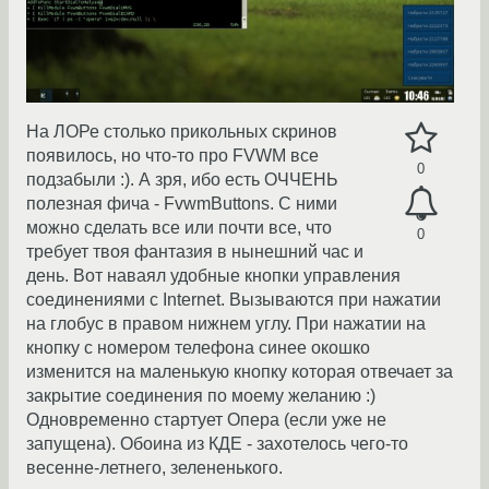
На ЛОРе столько прикольных скринов
появилось, но что-то про FVWM все
0
подзабыли :). А зря, ибо есть ОЧЧЕНЬ
полезная фича - FvwmButtons. С ними
можно сделать все или почти все, что
0
требует твоя фантазия в нынешний час и
день. Вот наваял удобные кнопки управления
соединениями с Internet. Вызываются при нажатии
на глобус в правом нижнем углу. При нажатии на
кнопку с номером телефона синее окошко
изменится на маленькую кнопку которая отвечает за
закрытие соединения по моему желанию :)
Одновременно стартует Опера (если уже не
запущена). Обоина из КДЕ - захотелось чего-то
весенне-летнего, зелененького.