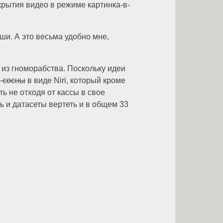
крытия видео в режиме картинка-в-
ши. А это весьма удобно мне,
 из гноморабства. Поскольку идеи
м сосны
в виде Niri, который кроме
ь не отходя от кассы в свое
ь и датасеты вертеть и в общем 33