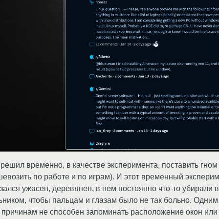
 решил временно, в качестве эксперимента, поставить гном (
евозить по работе и по играм). И этот временный экспери
азался ужасен, деревянен, в нем постоянно что-то убирали в
ником, чтобы пальцам и глазам было не так больно. Одним
причинам не способен запоминать расположение окон или х