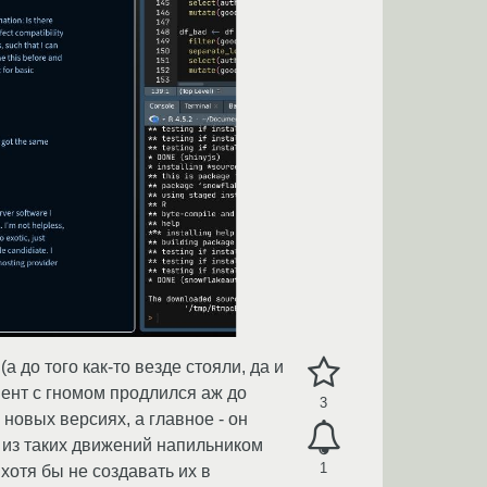
а до того как-то везде стояли, да и
мент с гномом продлился аж до
3
 новых версиях, а главное - он
 из таких движений напильником
1
отя бы не создавать их в