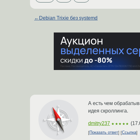
←
Debian Trixie без systemd
А есть чем обрабатыв
идея скроллинга.
dmitry237
(
17.
★★★★★
Показать ответ
Ссылка