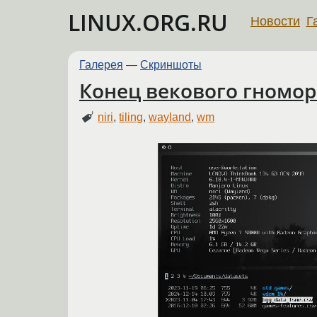
LINUX.ORG.RU
Новости
Г
Галерея
—
Скриншоты
Конец векового гномора
niri
,
tiling
,
wayland
,
wm