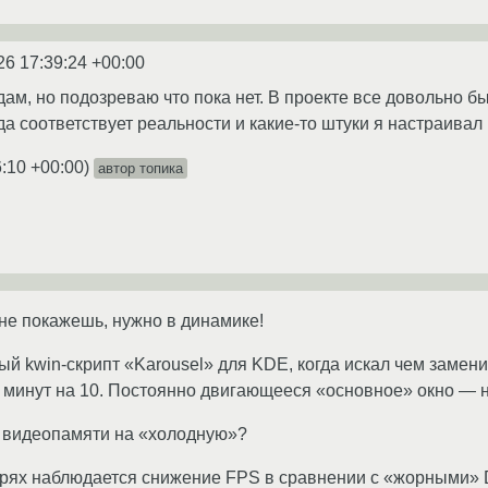
26 17:39:24 +00:00
дам, но подозреваю что пока нет. В проекте все довольно бы
да соответствует реальности и какие-то штуки я настраивал
6:10 +00:00
)
автор топика
не покажешь, нужно в динамике!
й kwin-скрипт «Karousel» для KDE, когда искал чем замени
 минут на 10. Постоянно двигающееся «основное» окно — 
т видеопамяти на «холодную»?
горях наблюдается снижение FPS в сравнении с «жорными»