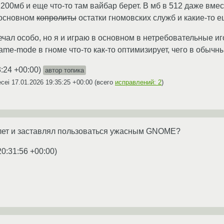
200мб и еще что-то там вайбар берет. В мб в 512 даже вмес
в основном
копролиты
остатки гномовских служб и какие-то е
ечал особо, но я и играю в основном в нетребовательные и
ame-mode в гноме что-то как-то оптимизирует, чего в обычн
3:24 +00:00
)
автор топика
ecei
17.01.2026 19:35:25 +00:00
(всего
исправлений: 2
)
 лет и заставлял пользоваться ужасным GNOME?
20:31:56 +00:00
)