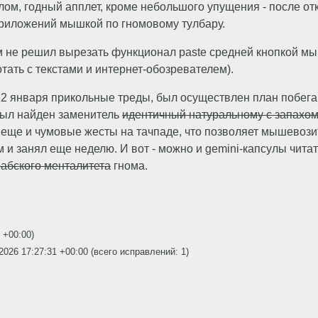
ом, годный апплет, кроме небольшого упущения - после от
приложений мышкой по гномовому тулбару.
м не решил вырезать функционал paste средней кнопкой мы
тать с текстами и интернет-обозревателем).
 12 января прикольные треды, был осуществлен план побега
был найден заменитель
идентичный натуральному с запахо
 еще и чумовые жесты на тачпаде, что позволяет мышевозит
и занял еще неделю. И вот - можно и gemini-капсулы читат
рабского менталитета
гнома.
1 +00:00
)
2026 17:27:31 +00:00
(всего исправлений: 1)