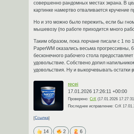
совершенно рандомных местах экрана. В цел
картинке намертво отваливается кручение 
Но и это можно было пережить, если бы гно
мышевозу (по работе приходится много рабо
Таким образом, пока лорчане писали с 1 по
PaperWM оказались весьма прогрессивны, 
бесконечного рабочего стола предоставляет
удовольствие. Собствено допил напильником 
удовольствия. Ну и выкорчевывать остатки
recei
17.01.2026 17:26:11 +00:00
Проверено:
CrX
(
17.01.2026 17:27:3
Последнее исправление: CrX
17.01.
Ссылка
14
2
6