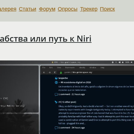
алерея
Статьи
Форум
Опросы
Трекер
Поиск
бства или путь к Niri