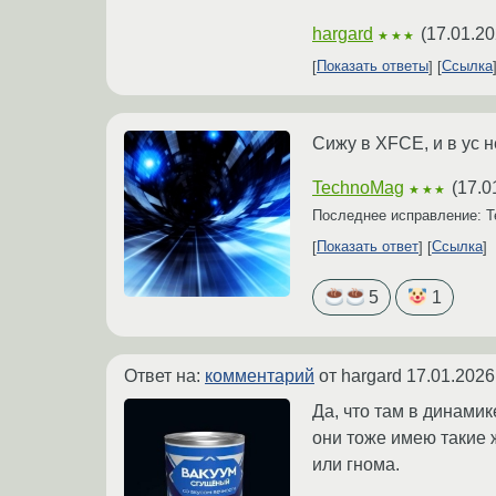
hargard
(
17.01.20
★★★
Показать ответы
Ссылка
Сижу в XFCE, и в ус 
TechnoMag
(
17.0
★★★
Последнее исправление: 
Показать ответ
Ссылка
5
1
Ответ на:
комментарий
от hargard
17.01.2026
Да, что там в динамик
они тоже имею такие 
или гнома.