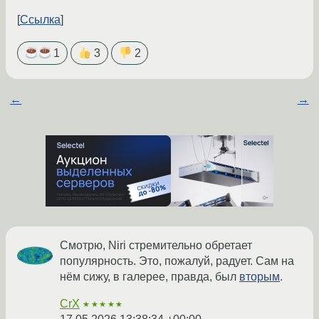
Ссылка
1
3
2
←
→
Смотрю, Niri стремительно обретает
популярность. Это, пожалуй, радует. Сам на
нём сижу, в галерее, правда, был
вторым
.
CrX
★★★★★