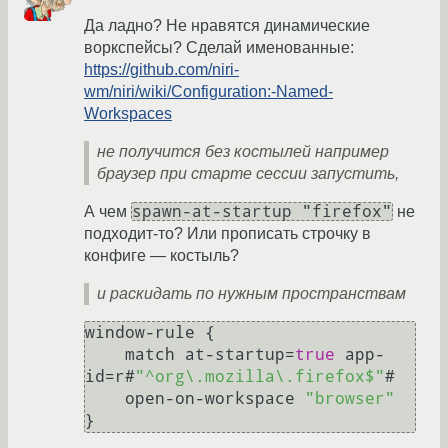
Да ладно? Не нравятся динамические
воркспейсы? Сделай именованные:
https://github.com/niri-
wm/niri/wiki/Configuration:-Named-
Workspaces
не получится без костылей например
браузер при старте сессии запустить,
spawn-at-startup "firefox"
А чем
не
подходит-то? Или прописать строчку в
конфиге — костыль?
и раскидать по нужным пространствам
window-rule 
{
    match at-startup=
true
 app-
id=r#
"^org\.mozilla\.firefox$"
#

    open-on-workspace 
"browser"
}