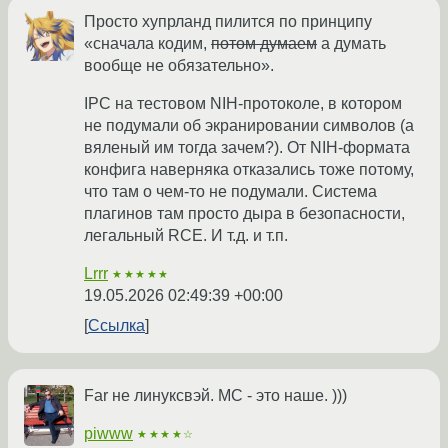
Просто хупрланд пилится по принципу
«сначала кодим,
потом думаем
а думать
вообще не обязательно».
IPC на тестовом NIH-протоколе, в котором
не подумали об экранировании символов (а
вяленый им тогда зачем?). От NIH-формата
конфига наверняка отказались тоже потому,
что там о чем-то не подумали. Система
плагинов там просто дыра в безопасности,
легальный RCE. И т.д. и т.п.
Lrrr
★★★★★
19.05.2026 02:49:39 +00:00
Ссылка
Far не линуксвэй. MC - это наше. )))
piwww
★★★★☆