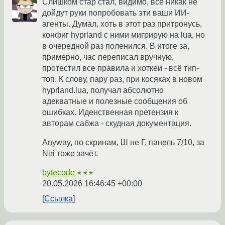
Слишком стар стал, видимо, всё никак не
дойдут руки попробовать эти ваши ИИ-
агенты. Думал, хоть в этот раз притронусь,
конфиг hyprland с ними мигрирую на lua, но
в очередной раз поленился. В итоге за,
примерно, час переписал вручную,
протестил все правила и хоткеи - всё тип-
топ. К слову, пару раз, при косяках в новом
hyprland.lua, получал абсолютно
адекватные и полезные сообщения об
ошибках. Иденственная претензия к
авторам сабжа - скудная документация.
Anyway, по скринам, Ш не Г, панель 7/10, за
Niri тоже зачёт.
bytecode
★★★
20.05.2026 16:46:45 +00:00
Ссылка