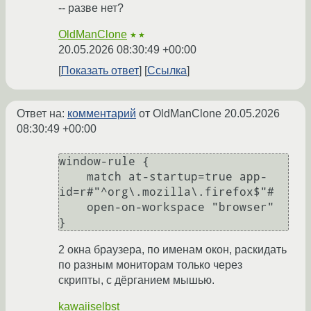
-- разве нет?
OldManClone
★★
20.05.2026 08:30:49 +00:00
Показать ответ
Ссылка
Ответ на:
комментарий
от OldManClone
20.05.2026
08:30:49 +00:00
window-rule {

    match at-startup=true app-
id=r#"^org\.mozilla\.firefox$"#

    open-on-workspace "browser"

2 окна браузера, по именам окон, раскидать
по разным мониторам только через
скрипты, с дёрганием мышью.
kawaiiselbst