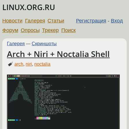
LINUX.ORG.RU
Новости
Галерея
Статьи
Регистрация
-
Вход
Форум
Опросы
Трекер
Поиск
Галерея
—
Скриншоты
Arch + Niri + Noctalia Shell
arch
,
niri
,
noctalia