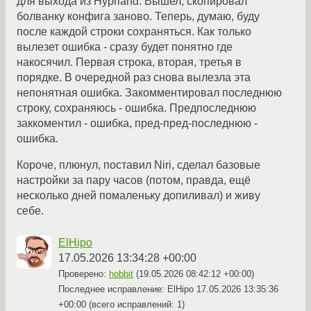
для выхода из Hyprland. Вышел, скопировал
болванку конфига заново. Теперь, думаю, буду
после каждой строки сохраняться. Как только
вылезет ошибка - сразу будет понятно где
накосячил. Первая строка, вторая, третья в
порядке. В очередной раз снова вылезла эта
непонятная ошибка. Закомментировал последнюю
строку, сохраняюсь - ошибка. Предпоследнюю
заккоментил - ошибка, пред-пред-последнюю -
ошибка.
Короче, плюнул, поставил Niri, сделал базовые
настройки за пару часов (потом, правда, ещё
несколько дней помаленьку допиливал) и живу
себе.
ElHipo
17.05.2026 13:34:28 +00:00
Проверено:
hobbit
(
19.05.2026 08:42:12 +00:00
)
Последнее исправление: ElHipo
17.05.2026 13:35:36
+00:00
(всего исправлений: 1)