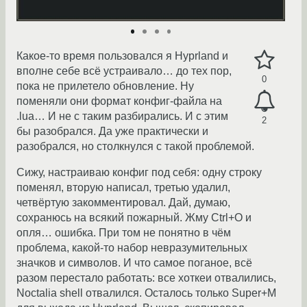
Какое-то время пользовался я Hyprland и
вполне себе всё устраивало… до тех пор,
0
пока не прилетело обновление. Ну
поменяли они формат конфиг-файла на
.lua… И не с таким разбирались. И с этим
2
бы разобрался. Да уже практически и
разобрался, но столкнулся с такой проблемой.
Сижу, настраиваю конфиг под себя: одну строку
поменял, вторую написал, третью удалил,
четвёртую закомментировал. Дай, думаю,
сохранюсь на всякий пожарный. Жму Ctrl+O и
опля… ошибка. При том не понятно в чём
проблема, какой-то набор невразумительных
значков и символов. И что самое поганое, всё
разом перестало работать: все хоткеи отвалились,
Noctalia shell отвалился. Осталось только Super+M