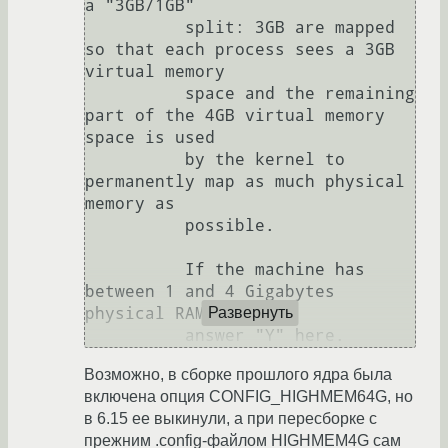
a "3GB/1GB"

          split: 3GB are mapped 
so that each process sees a 3GB 
virtual memory

          space and the remaining 
part of the 4GB virtual memory 
space is used

          by the kernel to 
permanently map as much physical 
memory as

          possible.

          If the machine has 
between 1 and 4 Gigabytes 
physical RAM, then

Развернуть
Возможно, в сборке прошлого ядра была
включена опция CONFIG_HIGHMEM64G, но
в 6.15 ее выкинули, а при пересборке с
прежним .config-файлом HIGHMEM4G сам