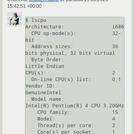
15:42:51 +00:00
$ lscpu 

Architecture:                i686

  CPU op-mode(s):            32-
bit

  Address sizes:             36 
bits physical, 32 bits virtual

  Byte Order:                
Little Endian

CPU(s):                      2

  On-line CPU(s) list:       0,1

Vendor ID:                   
GenuineIntel

  Model name:                
Intel(R) Pentium(R) 4 CPU 3.20GHz

    CPU family:              15

    Model:                   4

    Thread(s) per core:      2

    Core(s) per socket:      1
