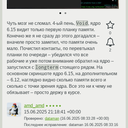
Void
Чуть мозг не сломал. 4-ый пень,
, ядро
6.15 видит только первую планку памяти.
0
Конечно же я не сразу до этого догадался –
вначеле просто заметил, что памяти очень
мало. Почистил контакты, по перевтыкал
2
планки по очереди – убедился что все
рабочие и уже потом внимание обратил на ядро –
longterm
запустился с
стоящего рядом. На
основном скриншоте ядро 6.15, на дополнительном
– 6.12, наглядно видно сколько памяти всего и
сколько с точки зрения ядра. Все это ни к чему не
обязывает – просто держу в курсе.
amd_amd
★★★★★
15.06.2025 21:18:41 +00:00
Проверено:
dataman
(
16.06.2025 08:33:28 +00:00
)
Последнее исправление: dataman
16.06.2025 08:33:16