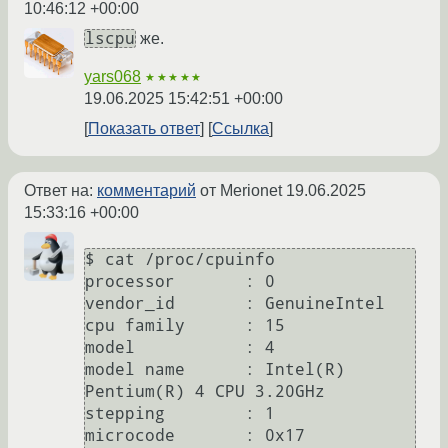
10:46:12 +00:00
lscpu
же.
yars068
★★★★★
19.06.2025 15:42:51 +00:00
Показать ответ
Ссылка
Ответ на:
комментарий
от Merionet
19.06.2025
15:33:16 +00:00
$ cat /proc/cpuinfo

processor	: 0

vendor_id	: GenuineIntel

cpu family	: 15

model		: 4

model name	: Intel(R) 
Pentium(R) 4 CPU 3.20GHz

stepping	: 1

microcode	: 0x17
