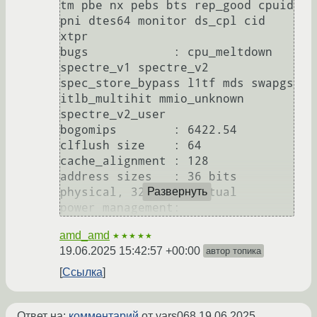
tm pbe nx pebs bts rep_good cpuid 
pni dtes64 monitor ds_cpl cid 
xtpr

bugs		: cpu_meltdown 
spectre_v1 spectre_v2 
spec_store_bypass l1tf mds swapgs 
itlb_multihit mmio_unknown 
spectre_v2_user

bogomips	: 6422.54

clflush size	: 64

cache_alignment	: 128

address sizes	: 36 bits 
physical, 32 bits virtual

Развернуть
amd_amd
★★★★★
19.06.2025 15:42:57 +00:00
автор топика
Ссылка
Ответ на:
комментарий
от yars068
19.06.2025