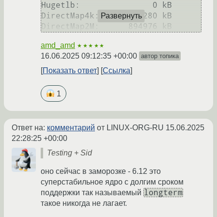
Hugetlb:               0 kB

DirectMap4k:       12280 kB

Развернуть
amd_amd
★★★★★
16.06.2025 09:12:35 +00:00
автор топика
Показать ответ
Ссылка
1
Ответ на:
комментарий
от LINUX-ORG-RU
15.06.2025
22:28:25 +00:00
Testing + Sid
оно сейчас в заморозке - 6.12 это
суперстабильное ядро с долгим сроком
longterm
поддержки так называемый
такое никогда не лагает.