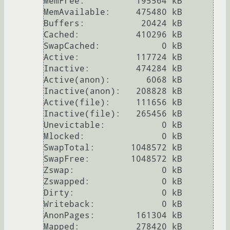
MemFree:          195564 kB

MemAvailable:     475480 kB

Buffers:           20424 kB

Cached:           410296 kB

SwapCached:            0 kB

Active:           117724 kB

Inactive:         474284 kB

Active(anon):       6068 kB

Inactive(anon):   208828 kB

Active(file):     111656 kB

Inactive(file):   265456 kB

Unevictable:           0 kB

Mlocked:               0 kB

SwapTotal:       1048572 kB

SwapFree:        1048572 kB

Zswap:                 0 kB

Zswapped:              0 kB

Dirty:                 0 kB

Writeback:             0 kB

AnonPages:        161304 kB

Mapped:           278420 kB
