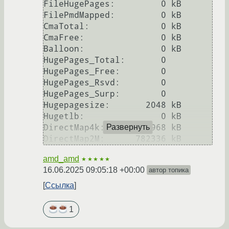
FileHugePages:         0 kB

FilePmdMapped:         0 kB

CmaTotal:              0 kB

CmaFree:               0 kB

Balloon:               0 kB

HugePages_Total:       0

HugePages_Free:        0

HugePages_Rsvd:        0

HugePages_Surp:        0

Hugepagesize:       2048 kB

Hugetlb:               0 kB

DirectMap4k:      126968 kB

Развернуть
amd_amd
★★★★★
16.06.2025 09:05:18 +00:00
автор топика
Ссылка
1