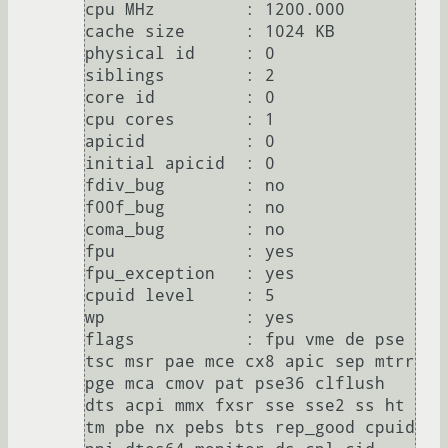
cpu MHz		: 1200.000

cache size	: 1024 KB

physical id	: 0

siblings	: 2

core id		: 0

cpu cores	: 1

apicid		: 0

initial apicid	: 0

fdiv_bug	: no

f00f_bug	: no

coma_bug	: no

fpu		: yes

fpu_exception	: yes

cpuid level	: 5

wp		: yes

flags		: fpu vme de pse 
tsc msr pae mce cx8 apic sep mtrr 
pge mca cmov pat pse36 clflush 
dts acpi mmx fxsr sse sse2 ss ht 
tm pbe nx pebs bts rep_good cpuid 