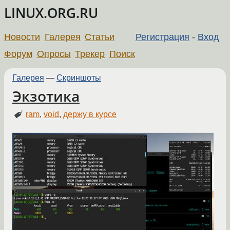
LINUX.ORG.RU
Новости
Галерея
Статьи
Регистрация
-
Вход
Форум
Опросы
Трекер
Поиск
Галерея
—
Скриншоты
Экзотика
ram
,
void
,
держу в курсе