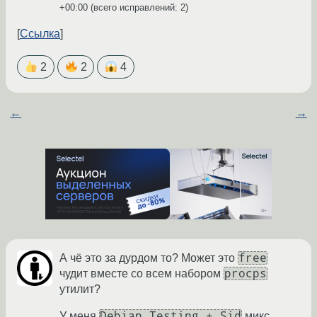
+00:00
(всего исправлений: 2)
Ссылка
2
2
4
←
→
free
А чё это за дурдом то? Может это
procps
чудит вместе со всем набором
утилит?
Debian Testing + Sid
У меня
микс.