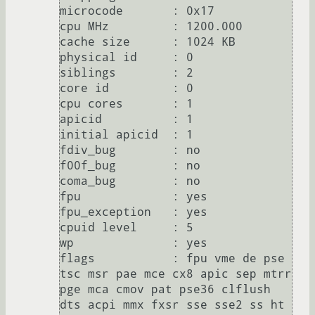
microcode	: 0x17

cpu MHz		: 1200.000

cache size	: 1024 KB

physical id	: 0

siblings	: 2

core id		: 0

cpu cores	: 1

apicid		: 1

initial apicid	: 1

fdiv_bug	: no

f00f_bug	: no

coma_bug	: no

fpu		: yes

fpu_exception	: yes

cpuid level	: 5

wp		: yes

flags		: fpu vme de pse 
tsc msr pae mce cx8 apic sep mtrr 
pge mca cmov pat pse36 clflush 
dts acpi mmx fxsr sse sse2 ss ht 