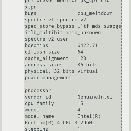
pni dtes64 monitor ds_cpl cid 
xtpr

bugs		: cpu_meltdown 
spectre_v1 spectre_v2 
spec_store_bypass l1tf mds swapgs 
itlb_multihit mmio_unknown 
spectre_v2_user

bogomips	: 6422.71

clflush size	: 64

cache_alignment	: 128

address sizes	: 36 bits 
physical, 32 bits virtual

power management:

processor	: 1

vendor_id	: GenuineIntel

cpu family	: 15

model		: 4

model name	: Intel(R) 
Pentium(R) 4 CPU 3.20GHz

stepping	: 1
