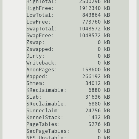
HighTotal:       2500296 kB

HighFree:        1912340 kB

LowTotal:         843864 kB

LowFree:          773760 kB

SwapTotal:       1048572 kB

SwapFree:        1048572 kB

Zswap:                 0 kB

Zswapped:              0 kB

Dirty:                 0 kB

Writeback:             0 kB

AnonPages:        158600 kB

Mapped:           266192 kB

Shmem:             34012 kB

KReclaimable:       6880 kB

Slab:              31636 kB

SReclaimable:       6880 kB

SUnreclaim:        24756 kB

KernelStack:        1432 kB

PageTables:         5276 kB

SecPageTables:         0 kB

NFS_Unstable:          0 kB
