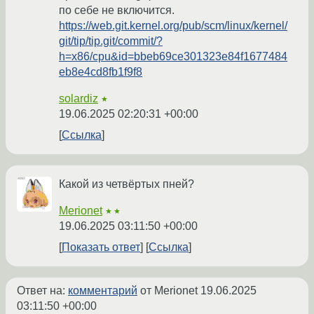
по себе не включится.
https://web.git.kernel.org/pub/scm/linux/kernel/
git/tip/tip.git/commit/?
h=x86/cpu&id=bbeb69ce301323e84f1677484
eb8e4cd8fb1f9f8
solardiz
★
19.06.2025 02:20:31 +00:00
Ссылка
Какой из четвёртых пней?
Merionet
★★
19.06.2025 03:11:50 +00:00
Показать ответ
Ссылка
Ответ на:
комментарий
от Merionet
19.06.2025
03:11:50 +00:00