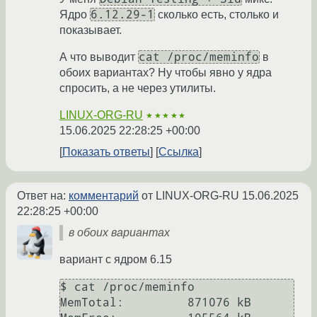
6.12.29-1
Ядро
сколько есть, столько и
показывает.
cat /proc/meminfo
А что выводит
в
обоих вариантах? Ну чтобы явно у ядра
спросить, а не через утилиты.
LINUX-ORG-RU
★★★★★
15.06.2025 22:28:25 +00:00
Показать ответы
Ссылка
Ответ на:
комментарий
от LINUX-ORG-RU
15.06.2025
22:28:25 +00:00
в обоих вариантах
вариант с ядром 6.15
$ cat /proc/meminfo

MemTotal:         871076 kB
