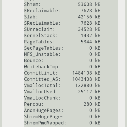
Shmem:             53608 kB

KReclaimable:       7628 kB

Slab:              42156 kB

SReclaimable:       7628 kB

SUnreclaim:        34528 kB

KernelStack:        1432 kB

PageTables:         5344 kB

SecPageTables:         0 kB

NFS_Unstable:          0 kB

Bounce:                0 kB

WritebackTmp:          0 kB

CommitLimit:     1484108 kB

Committed_AS:    1043408 kB

VmallocTotal:     122880 kB

VmallocUsed:       25112 kB

VmallocChunk:          0 kB

Percpu:              280 kB

AnonHugePages:         0 kB

ShmemHugePages:        0 kB

ShmemPmdMapped:        0 kB
