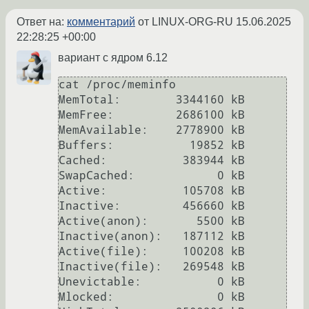
Ответ на:
комментарий
от LINUX-ORG-RU
15.06.2025
22:28:25 +00:00
вариант с ядром 6.12
cat /proc/meminfo

MemTotal:        3344160 kB

MemFree:         2686100 kB

MemAvailable:    2778900 kB

Buffers:           19852 kB

Cached:           383944 kB

SwapCached:            0 kB

Active:           105708 kB

Inactive:         456660 kB

Active(anon):       5500 kB

Inactive(anon):   187112 kB

Active(file):     100208 kB

Inactive(file):   269548 kB

Unevictable:           0 kB

Mlocked:               0 kB
