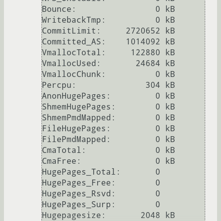
Bounce:                0 kB

WritebackTmp:          0 kB

CommitLimit:     2720652 kB

Committed_AS:    1014092 kB

VmallocTotal:     122880 kB

VmallocUsed:       24684 kB

VmallocChunk:          0 kB

Percpu:              304 kB

AnonHugePages:         0 kB

ShmemHugePages:        0 kB

ShmemPmdMapped:        0 kB

FileHugePages:         0 kB

FilePmdMapped:         0 kB

CmaTotal:              0 kB

CmaFree:               0 kB

HugePages_Total:       0

HugePages_Free:        0

HugePages_Rsvd:        0

HugePages_Surp:        0

Hugepagesize:       2048 kB
