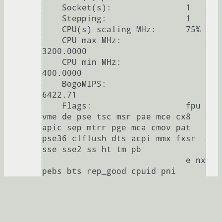
    Socket(s):               1

    Stepping:                1

    CPU(s) scaling MHz:      75%

    CPU max MHz:             
3200.0000

    CPU min MHz:             
400.0000

    BogoMIPS:                
6422.71

    Flags:                   fpu 
vme de pse tsc msr pae mce cx8 
apic sep mtrr pge mca cmov pat 
pse36 clflush dts acpi mmx fxsr 
sse sse2 ss ht tm pb

                             e nx 
pebs bts rep_good cpuid pni 
dtes64 monitor ds_cpl cid xtpr

Caches (sum of all):         

  L1d:                       16 
KiB (1 instance)
