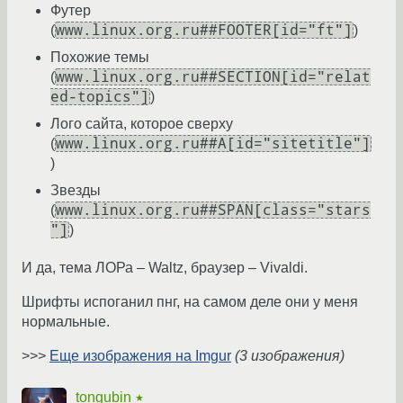
Футер
www.linux.org.ru##FOOTER[id="ft"]
(
)
Похожие темы
www.linux.org.ru##SECTION[id="relat
(
ed-topics"]
)
Лого сайта, которое сверху
www.linux.org.ru##A[id="sitetitle"]
(
)
Звезды
www.linux.org.ru##SPAN[class="stars
(
"]
)
И да, тема ЛОРа – Waltz, браузер – Vivaldi.
Шрифты испоганил пнг, на самом деле они у меня
нормальные.
>>>
Еще изображения на Imgur
(3 изображения)
tongubin
★