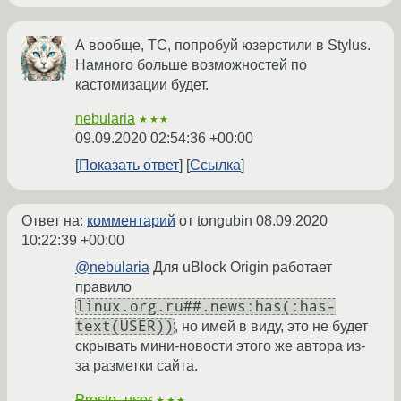
А вообще, ТС, попробуй юзерстили в Stylus.
Намного больше возможностей по
кастомизации будет.
nebularia
★★★
09.09.2020 02:54:36 +00:00
Показать ответ
Ссылка
Ответ на:
комментарий
от tongubin
08.09.2020
10:22:39 +00:00
@nebularia
Для uBlock Origin работает
правило
linux.org.ru##.news:has(:has-
text(USER))
, но имей в виду, это не будет
скрывать мини-новости этого же автора из-
за разметки сайта.
Prosto_user
★★★