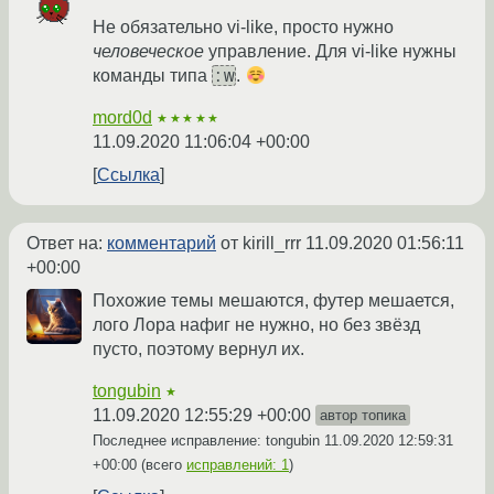
Не обязательно vi-like, просто нужно
человеческое
управление. Для vi-like нужны
:w
команды типа
.
mord0d
★★★★★
11.09.2020 11:06:04 +00:00
Ссылка
Ответ на:
комментарий
от kirill_rrr
11.09.2020 01:56:11
+00:00
Похожие темы мешаются, футер мешается,
лого Лора нафиг не нужно, но без звёзд
пусто, поэтому вернул их.
tongubin
★
11.09.2020 12:55:29 +00:00
автор топика
Последнее исправление: tongubin
11.09.2020 12:59:31
+00:00
(всего
исправлений: 1
)