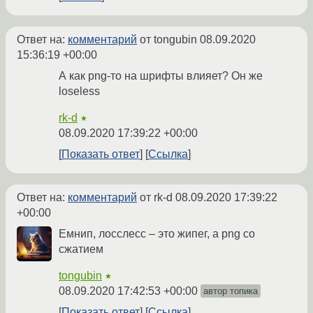
Ответ на:
комментарий
от tongubin
08.09.2020
15:36:19 +00:00
А как png-то на шрифты влияет? Он же
loseless
rk-d
★
08.09.2020 17:39:22 +00:00
Показать ответ
Ссылка
Ответ на:
комментарий
от rk-d
08.09.2020 17:39:22
+00:00
Емнип, лосслесс – это жипег, а png со
сжатием
tongubin
★
08.09.2020 17:42:53 +00:00
автор топика
Показать ответ
Ссылка