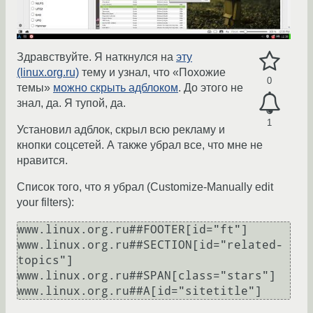
Здравствуйте. Я наткнулся на
эту
(linux.org.ru)
тему и узнал, что «Похожие
0
темы»
можно скрыть адблоком
. До этого не
знал, да. Я тупой, да.
1
Установил адблок, скрыл всю рекламу и
кнопки соцсетей. А также убрал все, что мне не
нравится.
Список того, что я убрал (Customize-Manually edit
your filters):
www.linux.org.ru##FOOTER[id="ft"]

www.linux.org.ru##SECTION[id="related-
topics"]

www.linux.org.ru##SPAN[class="stars"]
