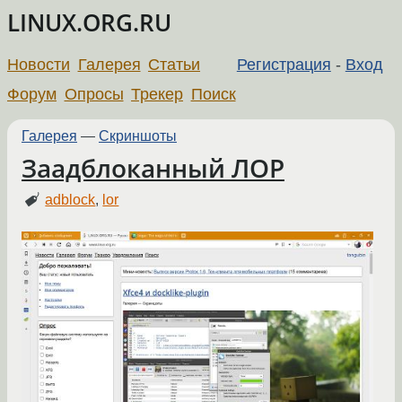
LINUX.ORG.RU
Новости
Галерея
Статьи
Регистрация
-
Вход
Форум
Опросы
Трекер
Поиск
Галерея
—
Скриншоты
Заадблоканный ЛОР
adblock
,
lor