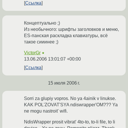
Ссылка
Концептуально ;)
Из необычного: шрифты заголовков и меню,
ES-панская раскладка клавиатуры, всё
такое сииинее ;)
VictorGr
★
13.06.2006 13:01:07 +00:00
Ссылка
15 июля 2006 г.
Sorri za glupiy vopros. No ya 4ainik v linukse.
KAK POL'ZOVAT'SYA ndiswrapper'OM??? Ya
ne mogu nastroit' wifi.
NdisWrapper prosit vibrat' 4to-to, to-li file, to li