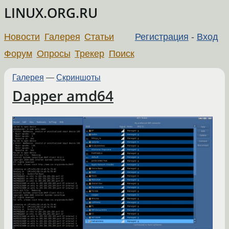
LINUX.ORG.RU
Новости
Галерея
Статьи
Регистрация
-
Вход
Форум
Опросы
Трекер
Поиск
Галерея
—
Скриншоты
Dapper amd64