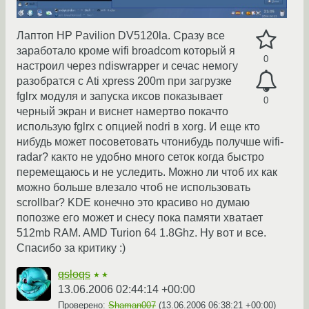
Лаптоп HP Pavilion DV5120la. Сразу все
заработало кроме wifi broadcom который я
0
настроил через ndiswrapper и сечас немогу
разобратся с Ati xpress 200m при загрузке
fglrx модуля и запуска иксов показывает
0
черный экран и виснет намертво покачто
использую fglrx с опцией nodri в xorg. И еще кто
нибудь может посоветовать чтонибудь получше wifi-
radar? както не удобно много сеток когда быстро
перемещаюсь и не уследить. Можно ли чтоб их как
можно больше влезало чтоб не использовать
scrollbar? KDE конечно это красиво но думаю
попозже его может и снесу пока памяти хватает
512mb RAM. AMD Turion 64 1.8Ghz. Ну вот и все.
Спасибо за критику :)
qsloqs
★★
13.06.2006 02:44:14 +00:00
Проверено:
Shaman007
(
13.06.2006 06:38:21 +00:00
)