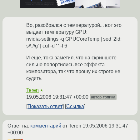
Во, разобрался с температурой... вот это
выдает температуру GPU:
nvidia-settings -q GPUCoreTemp | sed '2!d;
s/\.//g' | cut -d ' ' -f 6
И еще, тока заметил, что на скриншоте
сильно попортились все эффекта
композитора, так что прошу их строго не
судить.
Teren
★
19.05.2006 19:31:47 +00:00
автор топика
Показать ответ
Ссылка
Ответ на:
комментарий
от Teren
19.05.2006 19:31:47
+00:00