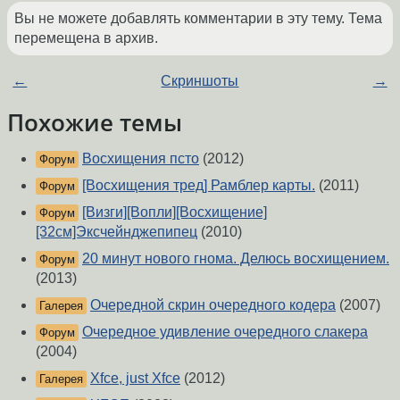
Вы не можете добавлять комментарии в эту тему. Тема
перемещена в архив.
←
Скриншоты
→
Похожие темы
Восхищения псто
(2012)
Форум
[Восхищения тред] Рамблер карты.
(2011)
Форум
[Визги][Вопли][Восхищение]
Форум
[32см]Эксчейнджепипец
(2010)
20 минут нового гнома. Делюсь восхищением.
Форум
(2013)
Очередной скрин очередного кодера
(2007)
Галерея
Очередное удивление очередного слакера
Форум
(2004)
Xfce, just Xfce
(2012)
Галерея