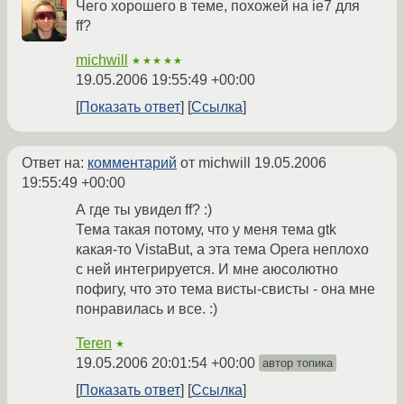
Чего хорошего в теме, похожей на ie7 для
ff?
michwill
★★★★★
19.05.2006 19:55:49 +00:00
Показать ответ
Ссылка
Ответ на:
комментарий
от michwill
19.05.2006
19:55:49 +00:00
А где ты увидел ff? :)
Тема такая потому, что у меня тема gtk
какая-то VistaBut, а эта тема Opera неплохо
с ней интегрируется. И мне аюсолютно
пофигу, что это тема висты-свисты - она мне
понравилась и все. :)
Teren
★
19.05.2006 20:01:54 +00:00
автор топика
Показать ответ
Ссылка