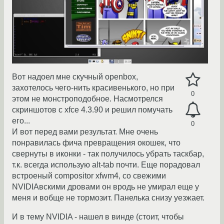
Вот надоел мне скучный openbox,
захотелось чего-нить красивенького, но при
0
этом не монстроподобное. Насмотрелся
скриншотов с xfce 4.3.90 и решил помучать
его...
0
И вот перед вами результат. Мне очень
понравилась фича превращения окошек, что
свернуты в иконки - так получилось убрать таскбар,
т.к. всегда использую alt-tab почти. Еще порадовал
встроеный compositor xfwm4, со свежими
NVIDIAвскими дровами он вродь не умирал еще у
меня и вобще не тормозит. Панелька снизу уезжает.
И в тему NVIDIA - нашел в винде (стоит, чтобы