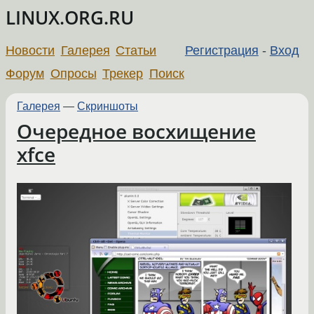
LINUX.ORG.RU
Новости
Галерея
Статьи
Регистрация
-
Вход
Форум
Опросы
Трекер
Поиск
Галерея
—
Скриншоты
Очередное восхищение
xfce