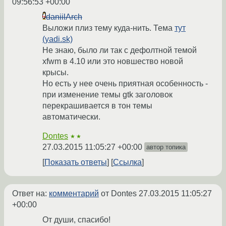
09:56:53 +00:00
daniilArch
Выложи плиз тему куда-нить. Тема
тут
(yadi.sk)
Не знаю, было ли так с дефолтной темой
xfwm в 4.10 или это новшество новой
крысы.
Но есть у нее очень приятная особенность -
при изменение темы gtk заголовок
перекрашивается в тон темы
автоматически.
Dontes
★★
27.03.2015 11:05:27 +00:00
автор топика
Показать ответы
Ссылка
Ответ на:
комментарий
от Dontes
27.03.2015 11:05:27
+00:00
От души, спасибо!