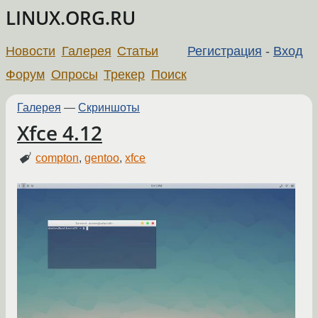
LINUX.ORG.RU
Новости
Галерея
Статьи
Регистрация
-
Вход
Форум
Опросы
Трекер
Поиск
Галерея
—
Скриншоты
Xfce 4.12
compton
,
gentoo
,
xfce