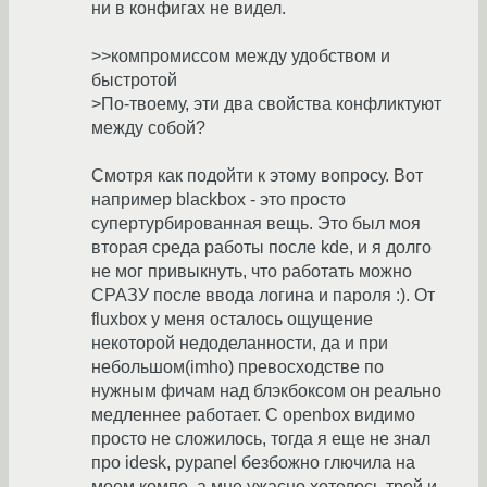
ни в конфигах не видел.
>>компромиссом между удобством и
быстротой
>По-твоему, эти два свойства конфликтуют
между собой?
Смотря как подойти к этому вопросу. Вот
например blackbox - это просто
супертурбированная вещь. Это был моя
вторая среда работы после kde, и я долго
не мог привыкнуть, что работать можно
СРАЗУ после ввода логина и пароля :). От
fluxbox у меня осталось ощущение
некоторой недоделанности, да и при
небольшом(imho) превосходстве по
нужным фичам над блэкбоксом он реально
медленнее работает. С openbox видимо
просто не сложилось, тогда я еще не знал
про idesk, pypanel безбожно глючила на
моем компе, а мне ужасно хотелось трей и