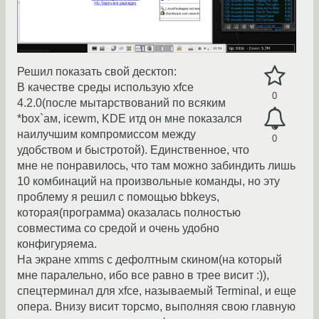
Решил показать свой десктоп:
В качестве среды использую xfce
0
4.2.0(после мытарствований по всяким
*box`ам, icewm, KDE итд он мне показался
наилучшим компромиссом между
0
удобством и быстротой). Единственное, что
мне не понравилось, что там можно забиндить лишь
10 комбинаций на произвольные команды, но эту
проблему я решил с помощью bbkeys,
которая(программа) оказалась полностью
совместима со средой и очень удобно
конфигуряема.
На экране xmms с дефолтным скином(на который
мне паралельно, ибо все равно в трее висит :)),
спецтерминал для xfce, называемый Terminal, и еще
опера. Внизу висит торсмо, выполняя свою главную