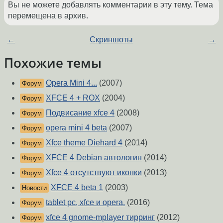
Вы не можете добавлять комментарии в эту тему. Тема
перемещена в архив.
←
Скриншоты
→
Похожие темы
Opera Mini 4...
(2007)
Форум
XFCE 4 + ROX
(2004)
Форум
Подвисание xfce 4
(2008)
Форум
opera mini 4 beta
(2007)
Форум
Xfce theme Diehard 4
(2014)
Форум
XFCE 4 Debian автологин
(2014)
Форум
Xfce 4 отсутствуют иконки
(2013)
Форум
XFCE 4 beta 1
(2003)
Новости
tablet pc, xfce и opera.
(2016)
Форум
xfce 4 gnome-mplayer тирринг
(2012)
Форум