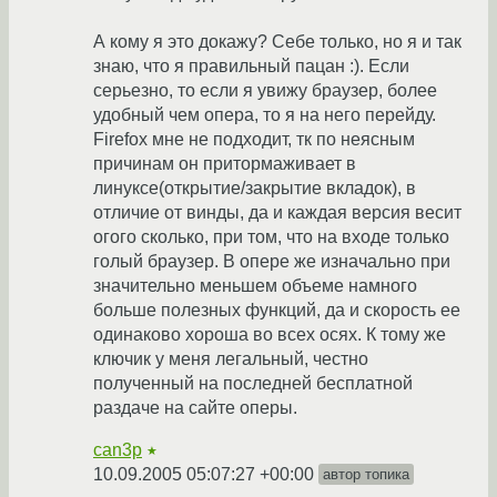
А кому я это докажу? Себе только, но я и так
знаю, что я правильный пацан :). Если
серьезно, то если я увижу браузер, более
удобный чем опера, то я на него перейду.
Firefox мне не подходит, тк по неясным
причинам он притормаживает в
линуксе(открытие/закрытие вкладок), в
отличие от винды, да и каждая версия весит
огого сколько, при том, что на входе только
голый браузер. В опере же изначально при
значительно меньшем объеме намного
больше полезных функций, да и скорость ее
одинаково хороша во всех осях. К тому же
ключик у меня легальный, честно
полученный на последней бесплатной
раздаче на сайте оперы.
can3p
★
10.09.2005 05:07:27 +00:00
автор топика