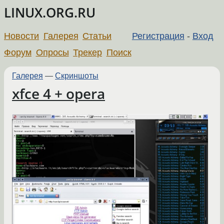
LINUX.ORG.RU
Новости
Галерея
Статьи
Регистрация
-
Вход
Форум
Опросы
Трекер
Поиск
Галерея
—
Скриншоты
xfce 4 + opera