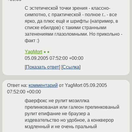
С эстетической точки зрения - классно-
симпотно, с практической - полное г.. - все
ярко, да плюс ещё и шрифты (например, в
списке ебилдов) с такими странными
затенениями глазоломными. Но прикольно -
факт :)
YagMort
★★
05.09.2005 07:52:00 +00:00
Показать ответ
Ссылка
Ответ на:
комментарий
от YagMort
05.09.2005
07:52:00 +00:00
фаерфокс не рулит мозиллка
прелинкованая или галеон прелинкованый
рулит епифание не браузер а
издевательство но удобное, а конкверор
мэдленный и не очень пральный