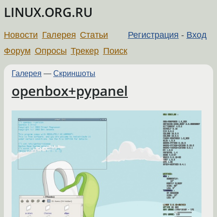
LINUX.ORG.RU
Новости
Галерея
Статьи
Регистрация
-
Вход
Форум
Опросы
Трекер
Поиск
Галерея
—
Скриншоты
openbox+pypanel