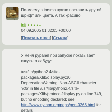
По-моему в torsmo нужно поставить другой
шрифт или цвета. А так красиво.
init
★★★★★
04.09.2005 01:32:05 +00:00
Показать ответ
Ссылка
У меня pypanel при запуске показывает
какую-то лабуду:
/usr/lib/python2.4/site-
packages/Xlib/display.py:30:
DeprecationWarning: Non-ASCII character
'\xf6' in file /usr/lib/python2.4/site-
packages/Xlib/protocol/display.py on line 749,
but no encoding declared; see
http://www.python.org/peps/pep-0263.html
for
details