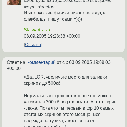
джентушники красноглазые и всё время
ждут ебилдов...
И что русские физики никого не ждут, и
слакбилды пишут сами =))))
Stalwart
★★★
03.09.2005 19:23:33 +00:00
Ссылка
Ответ на:
комментарий
от clx
03.09.2005 19:09:03
+00:00
>Да..LOR, увеличьте место для заливки
скринов до 500кб
Нормальный скриншот вполне возможно
уложить в 300 кб png формата. А этот скрин
- лажа. Пока что ты первый в top 10 самых
отстоных скринов этого месяца. Вся
надежда на тузика, авось он таки
переплюнет тебя. ;-)