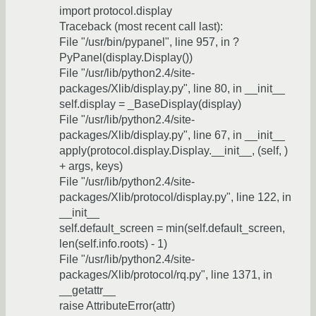
import protocol.display
Traceback (most recent call last):
File "/usr/bin/pypanel", line 957, in ?
PyPanel(display.Display())
File "/usr/lib/python2.4/site-
packages/Xlib/display.py", line 80, in __init__
self.display = _BaseDisplay(display)
File "/usr/lib/python2.4/site-
packages/Xlib/display.py", line 67, in __init__
apply(protocol.display.Display.__init__, (self, )
+ args, keys)
File "/usr/lib/python2.4/site-
packages/Xlib/protocol/display.py", line 122, in
__init__
self.default_screen = min(self.default_screen,
len(self.info.roots) - 1)
File "/usr/lib/python2.4/site-
packages/Xlib/protocol/rq.py", line 1371, in
__getattr__
raise AttributeError(attr)