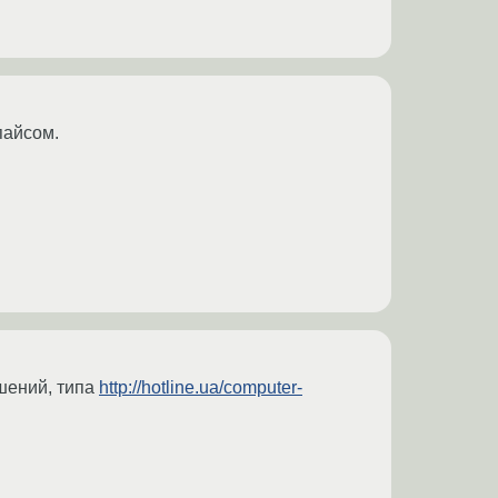
пайсом.
ешений, типа
http://hotline.ua/computer-