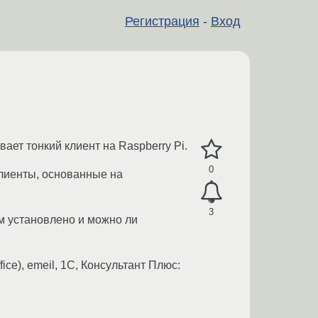
Регистрация
-
Вход
ает тонкий клиент на Raspberry Pi.
0
клиенты, основанные на
3
м установлено и можно ли
ice), emeil, 1С, Консультант Плюс: