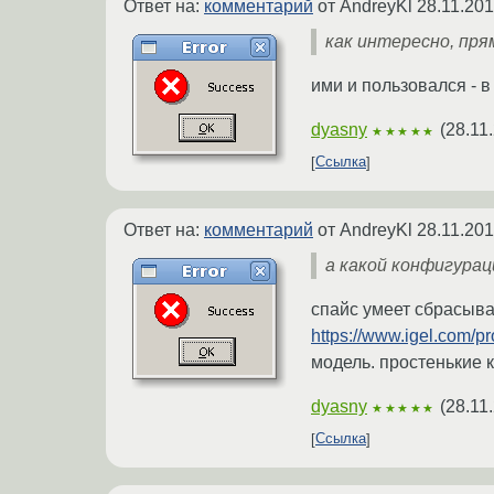
Ответ на:
комментарий
от AndreyKl
28.11.201
как интересно, пря
ими и пользовался - в
dyasny
(
28.11
★★★★★
Ссылка
Ответ на:
комментарий
от AndreyKl
28.11.201
а какой конфигурац
спайс умеет сбрасыват
https://www.igel.com/pr
модель. простенькие
dyasny
(
28.11
★★★★★
Ссылка