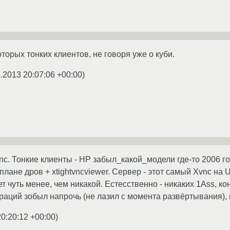
торых тонких клиентов, не говоря уже о куби.
1.2013 20:07:06 +00:00
)
c. Тонкие клиенты - HP забыл_какой_модели где-то 2006 год
лане дров + xtightvncviewer. Сервер - этот самый Xvnc на Ub
т чуть менее, чем никакой. Естесственно - никаких 1Ass, к
аций зобыл напрочь (не лазил с момента развёртывания), но
20:20:12 +00:00
)