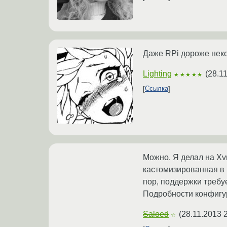
Даже RPi дороже неко
Lighting
(
28.1
★★★★★
Ссылка
Можно. Я делал на Xvn
кастомизированная в п
пор, поддержки требуе
Подробности конфигур
Saloed
(
28.11.2013 
☆