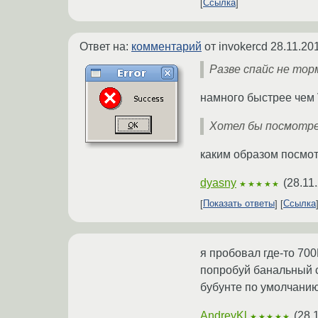
Ссылка
Ответ на:
комментарий
от invokercd
28.11.20
Разве спайс не то
намного быстрее чем
Хотел бы посмотрет
каким образом посмотр
dyasny
(
28.11
★★★★★
Показать ответы
Ссылка
я пробовал где-то 70
попробуй банальный с
бубунте по умолчанию
AndreyKl
(
28.
★★★★★