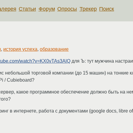
алерея
Статьи
Форум
Опросы
Трекер
Поиск
я
,
история успеха
,
образование
outube.com/watch?v=KX0vTAs3AlQ
для Ъ: тут мужчина настраив
с небольшой торговой компании (до 15 машин) на тонкие 
i / Cubieboard?
сервер, какое программное обеспечение должно быть на не
того?
нг в интернете, работа с документами (google docs, libre off