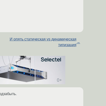
И опять статическая vs динамическая
→
типизация
одзабыть.