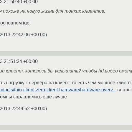
3 21:50:40 +00:00
м похоже на новую жизнь для тонких клиентов.
 основном igel
.2013 22:42:06 +00:00
)
3 21:51:24 +00:00
ии клиент, хотелось бы услышать? чтобы hd видео смот
ь нагрузку с сервера на клиент, то есть чем мощнее клиент
oducts/thin-client-zero-client-hardware/hardware-overv...
вполне
 компы справлялись еще лучше
.2013 22:44:52 +00:00
)