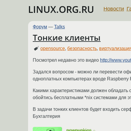
LINUX.ORG.RU
Новости
Г
Форум
—
Talks
Тонкие клиенты
opensource
,
безопасность
,
виртуализаци
Посмотрел недавно это видео
http://www.y
Задался вопросом - можно ли перевести офи
одноплатных компьютерах вроде Raspberry P
Какими характеристиками должен обладать 
обойтись бесплатными *nix системами для э
В задачи тонких клиентов будет входить серфи
Бухгалтерия
newpunkies
☆