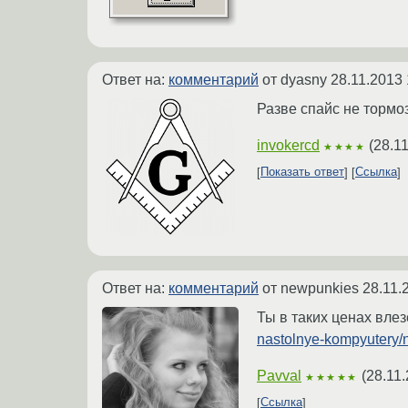
Ответ на:
комментарий
от dyasny
28.11.2013 
Разве спайс не тормо
invokercd
(
28.1
★★★★
Показать ответ
Ссылка
Ответ на:
комментарий
от newpunkies
28.11.
Ты в таких ценах влез
nastolnye-kompyutery/
Pavval
(
28.11.
★★★★★
Ссылка