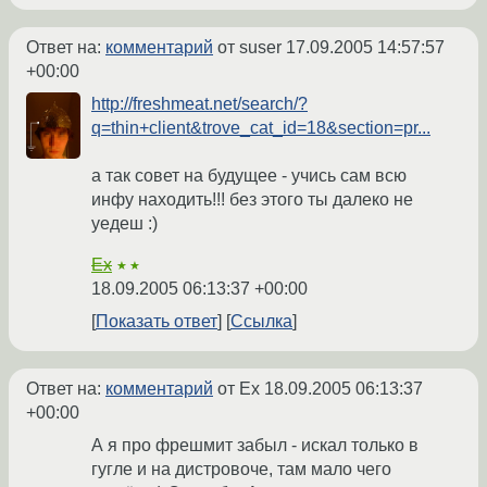
Ответ на:
комментарий
от suser
17.09.2005 14:57:57
+00:00
http://freshmeat.net/search/?
q=thin+client&trove_cat_id=18&section=pr...
а так совет на будущее - учись сам всю
инфу находить!!! без этого ты далеко не
уедеш :)
Ex
★★
18.09.2005 06:13:37 +00:00
Показать ответ
Ссылка
Ответ на:
комментарий
от Ex
18.09.2005 06:13:37
+00:00
А я про фрешмит забыл - искал только в
гугле и на дистровоче, там мало чего