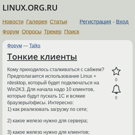
LINUX.ORG.RU
Новости
Галерея
Статьи
Регистрация
-
Вход
Форум
Опросы
Трекер
Поиск
Форум
—
Talks
Тонкие клиенты
Кому приходилось сталкиваться с сабжем?
Предполагается использование Linux +
0
rdesktop, который будет подключаться на
Win2K3. Для начала надо 10 клиентов,
которые будут пускать 1C и всякие
0
браузеры/офисы. Интересно:
1) как реализовать загрузку по сети;
2) какое железо нужно для сервера;
3) какое железо нужно для клиентов;