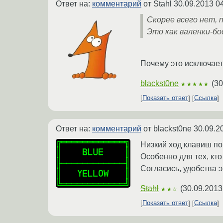
Ответ на:
комментарий
от Stahl
30.09.2013 0
Скорее всего нет, 
Это как валенки-бос
Почему это исключает
blackst0ne
(
30
★★★★★
Показать ответ
Ссылка
Ответ на:
комментарий
от blackst0ne
30.09.2
Низкий ход клавиш п
Особенно для тех, кт
Согласись, удобства э
Stahl
(
30.09.2013
★★☆
Показать ответ
Ссылка