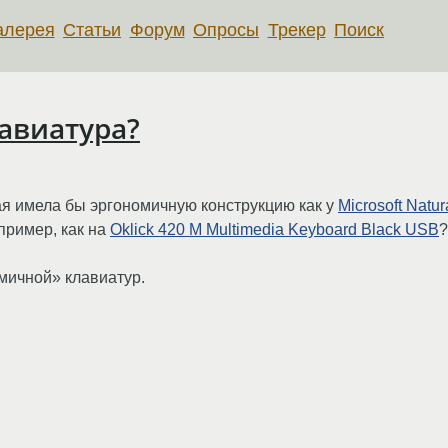
алерея
Статьи
Форум
Опросы
Трекер
Поиск
лавиатура?
ая имела бы эргономичную конструкцию как у
Microsoft Natu
апример, как на
Oklick 420 M Multimedia Keyboard Black USB
?
мичной» клавиатур.