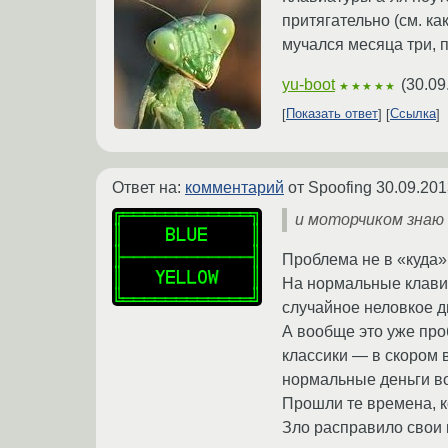
притягательно (см. ка
мучался месяца три, 
yu-boot
(
30.09
★★★★★
Показать ответ
Ссылка
Ответ на:
комментарий
от Spoofing
30.09.201
и моторчиком знаю
Проблема не в «куда»,
На нормальные клави
случайное неловкое д
А вообще это уже про
классики — в скором 
нормальные деньги во
Прошли те времена, к
Зло расправило свои