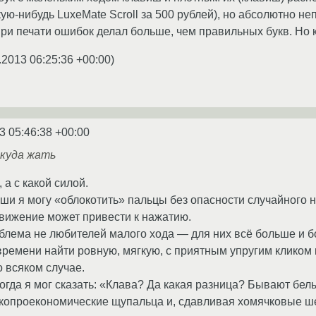
кую-нибудь LuxeMate Scroll за 500 рублей), но абсолютно неп
при печати ошибок делал больше, чем правильных букв. Но к
.2013 06:25:36 +00:00
)
3 05:46:38 +00:00
 куда жать
 а с какой силой.
ши я могу «облокотить» пальцы без опасности случайного
вижение может привести к нажатию.
блема не любителей малого хода — для них всё больше и 
времени найти ровную, мягкую, с приятным упругим кликом 
 всяком случае.
огда я мог сказать: «Клава? Да какая разница? Бывают белы
 копроекономические щупальца и, сдавливая хомячковые 