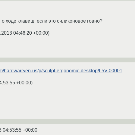
и о ходе клавиш, если это силиконовое говно?
.2013 04:46:20 +00:00
)
om/hardware/en-us/p/sculpt-ergonomic-desktop/L5V-00001
4:53:55 +00:00
)
3 04:53:55 +00:00