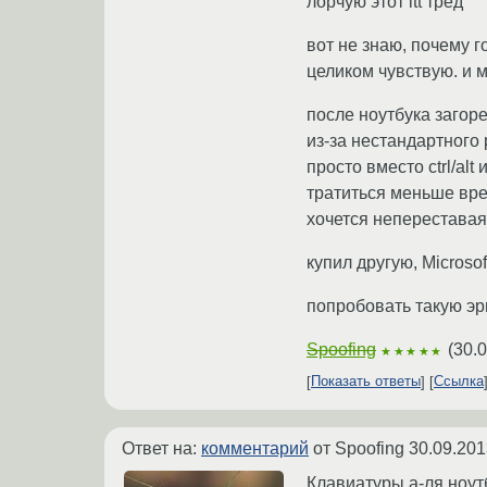
лорчую этот itt тред
вот не знаю, почему г
целиком чувствую. и 
после ноутбука загор
из-за нестандартного 
просто вместо ctrl/alt
тратиться меньше врем
хочется непереставая
купил другую, Microso
попробовать такую эр
Spoofing
(
30.0
★★★★★
Показать ответы
Ссылка
Ответ на:
комментарий
от Spoofing
30.09.201
Клавиатуры а-ля ноут