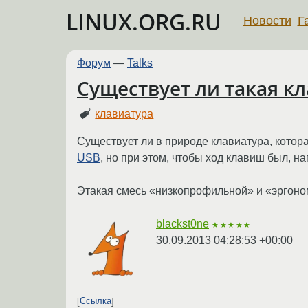
LINUX.ORG.RU
Новости
Г
Форум
—
Talks
Существует ли такая к
клавиатура
Существует ли в природе клавиатура, котор
USB
, но при этом, чтобы ход клавиш был, н
Этакая смесь «низкопрофильной» и «эргоно
blackst0ne
★★★★★
30.09.2013 04:28:53 +00:00
Ссылка