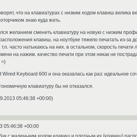
оворят, что на клавиатурах с низким ходом клавиш велика ве
моторчиком знаю куда жать.
елся желанием сменить клавиатуру на новую с низким профи
расположения клавиш. на ноутбуке тяжело печатать из-за доп
 и т.п. часто натыкаюсь на них. в остальном, скорость печат
ени на нажим. качество печати при этом никак не пострада
 =)
ft Wired Keyboard 600 и она оказалась как раз: идеальное с
гономичную клавиатуру бы не отказался.
9.2013 05:46:38 +00:00
)
3 05:46:38 +00:00
бук с маленьким ходом клавиш и плотным их (клавиш) рас