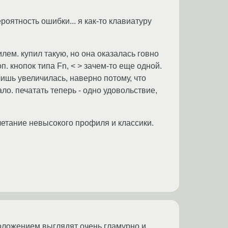
роятность ошибки... я как-то клавиатуру
лем. купил такую, но она оказалась говно
. кнопок типа Fn, < > зачем-то еще одной.
и лишь увеличилась, наверно потому, что
ло. печатать теперь - одно удовольствие,
очетание невысокого профиля и классики.
положением выглядят очень гламурно и