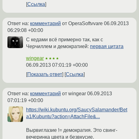
Ссылка
Ответ на:
комментарий
от OperaSoftvvare
06.09.2013
06:29:08 +00:00
С кедами всё примерно так, как с
Черчиллем и демократией:
первая цитата
wingear
★★★★
06.09.2013 07:01:19 +00:00
Показать ответ
Ссылка
Ответ на:
комментарий
от wingear
06.09.2013
07:01:19 +00:00
https://wiki.kubuntu.org/SaucySalamander/Bet
a1/Kubuntu?action=AttachFile&...
Вырвиглазие != демократия. Это свинг-
вечеринка цвета и безвкусие.