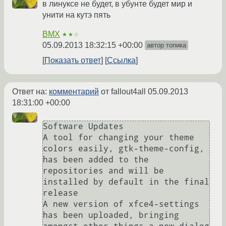
в линуксе не будет, в убунте будет мир и
унити на кутэ пять
BMX
★★☆
05.09.2013 18:32:15 +00:00
автор топика
Показать ответ
Ссылка
Ответ на:
комментарий
от fallout4all
05.09.2013
18:31:00 +00:00
Software Updates

A tool for changing your theme 
colors easily, gtk-theme-config, 
has been added to the 
repositories and will be 
installed by default in the final 
release

A new version of xfce4-settings 
has been uploaded, bringing 