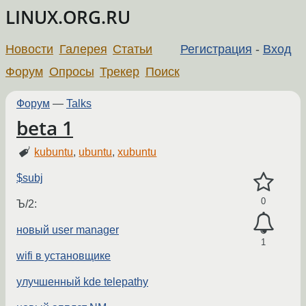
LINUX.ORG.RU
Новости
Галерея
Статьи
Регистрация
-
Вход
Форум
Опросы
Трекер
Поиск
Форум
—
Talks
beta 1
kubuntu
,
ubuntu
,
xubuntu
$subj
0
Ъ/2:
новый user manager
1
wifi в установщике
улучшенный kde telepathy