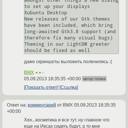
amongst other things a new dialog 
to set up your displays

Xubuntu Desktop

New releases of our Gtk themes 
have been included, which bring 
long-awaited Gtk3.8 support (and 
therefore fix many visual bugs)

Theming in our LightDM greeter 
should be fixed as well
даже скриншоты выложить поленились :(
BMX
★★☆
05.09.2013 18:35:35 +00:00
автор топика
Показать ответ
Ссылка
Ответ на:
комментарий
от BMX
05.09.2013 18:35:35
+00:00
Хех...косметика и все тут. ну главное что
еще на Иксах сидеть будут, а то мне