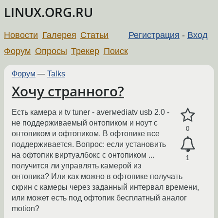
LINUX.ORG.RU
Новости
Галерея
Статьи
Регистрация
-
Вход
Форум
Опросы
Трекер
Поиск
Форум
—
Talks
Хочу странного?
Есть камера и tv tuner - averмediatv usb 2.0 -
не поддерживаемый онтопиком и ноут с
0
онтопиком и офтопиком. В офтопике все
поддерживается. Вопрос: если установить
на офтопик виртуалбокс с онтопиком ...
1
получится ли управлять камерой из
онтопика? Или как можно в офтопике получать
скрин с камеры через заданный интервал времени,
или может есть под офтопик бесплатный аналог
motion?