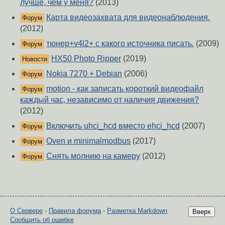
лучше, чем у меня?
(2013)
Карта видеозахвата для видеонаблюдения.
Форум
(2012)
тюнер+v4l2+ с какого источника писать.
(2009)
Форум
HX50 Photo Ripper
(2019)
Новости
Nokia 7270 + Debian
(2006)
Форум
motion - как записать короткий видеофайл
Форум
каждый час, независимо от наличия движения?
(2012)
Включить uhci_hcd вместо ehci_hcd
(2007)
Форум
Oven и minimalmodbus
(2017)
Форум
Снять молнию на камеру
(2012)
Форум
О Сервере
-
Правила форума
-
Разметка Markdown
Вверх
Сообщить об ошибке