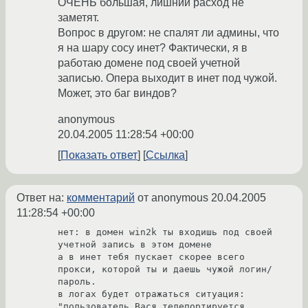
ОЧЕНЬ большая, лишний расход не
заметят.
Вопрос в другом: не спалят ли админы, что
я на шару сосу инет? Фактически, я в
работаю домене под своей учетной
записью. Опера выходит в инет под чужой.
Может, это баг виндов?
anonymous
20.04.2005 11:28:54 +00:00
Показать ответ
Ссылка
Ответ на:
комментарий
от anonymous
20.04.2005
11:28:54 +00:00
нет: в домен win2k ты входишь под своей 
учетной запись в этом домене

а в инет тебя пускает скорее всего 
прокси, которой ты и даешь чужой логин/
пароль.

в логах будет отражаться ситуация: 
"пользователь Вася телепортируется
