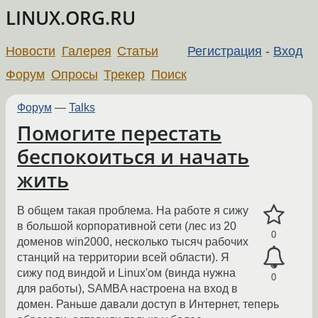
LINUX.ORG.RU
Новости
Галерея
Статьи
Регистрация
-
Вход
Форум
Опросы
Трекер
Поиск
Форум
—
Talks
Помогите перестать
беспокоиться и начать
жить
В общем такая проблема. На работе я сижу
в большой корпоративной сети (лес из 20
0
доменов win2000, несколько тысяч рабочих
станций на территории всей области). Я
сижу под виндой и Linux'ом (винда нужна
0
для работы), SAMBA настроена на вход в
домен. Раньше давали доступ в Интернет, теперь