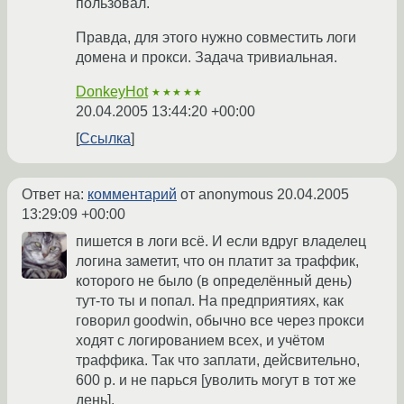
пользовал.
Правда, для этого нужно совместить логи
домена и прокси. Задача тривиальная.
DonkeyHot
★★★★★
20.04.2005 13:44:20 +00:00
Ссылка
Ответ на:
комментарий
от anonymous
20.04.2005
13:29:09 +00:00
пишется в логи всё. И если вдруг владелец
логина заметит, что он платит за траффик,
которого не было (в определённый день)
тут-то ты и попал. На предприятиях, как
говорил goodwin, обычно все через прокси
ходят с логированием всех, и учётом
траффика. Так что заплати, дейсвительно,
600 р. и не парься [уволить могут в тот же
день].