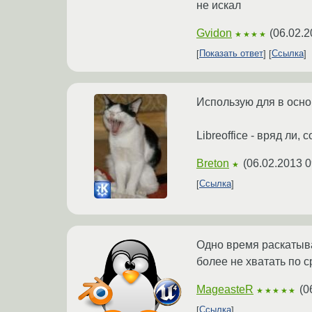
не искал
Gvidon
(
06.02.2
★★★★
Показать ответ
Ссылка
Использую для в осно
Libreoffice - вряд ли,
Breton
(
06.02.2013 0
★
Ссылка
Одно время раскатывал
более не хватать по с
MageasteR
(
0
★★★★★
Ссылка