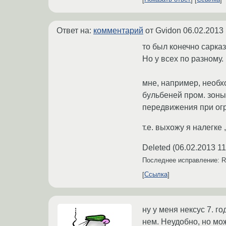
Ответ на:
комментарий
от Gvidon
06.02.2013 
то был конечно сарказ
Но у всех по разному.
мне, например, необх
бульбеней пром. зоны
передвижения при огр
т.е. выхожу я налегк
Deleted
(
06.02.2013 11
Последнее исправление: 
Ссылка
ну у меня нексус 7. г
нем. Неудобно, но мо