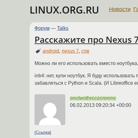
LINUX.ORG.RU
Новости
Г
Форум
—
Talks
Расскажите про Nexus 
android
,
nexus 7
,
спв
Можно ли его использовать вместо ноутбука, 
inb4: нет, купи ноутбук. Я буду использоват
забавляться с Python и Scala. (И Libreoffice
onetwothreezeronine
06.02.2013 09:20:34 +00:00
Ссылка