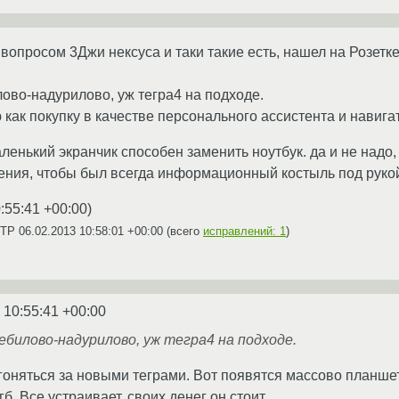
 вопросом 3Джи нексуса и таки такие есть, нашел на Розетке
лово-надурилово, уж тегра4 на подходе.
как покупку в качестве персонального ассистента и навига
аленький экранчик способен заменить ноутбук. да и не надо
ения, чтобы был всегда информационный костыль под руко
:55:41 +00:00
)
RTP
06.02.2013 10:58:01 +00:00
(всего
исправлений: 1
)
 10:55:41 +00:00
билово-надурилово, уж тегра4 на подходе.
оняться за новыми теграми. Вот появятся массово планшеты 
б. Все устраивает, своих денег он стоит.