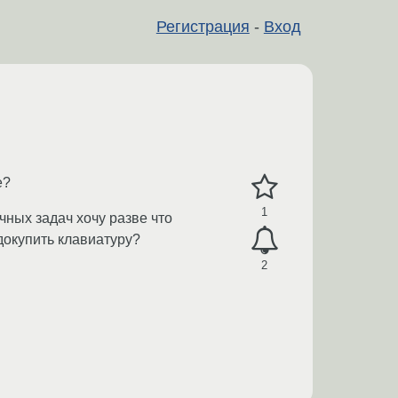
Регистрация
-
Вход
е?
1
ичных задач хочу разве что
 докупить клавиатуру?
2