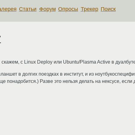
алерея
Статьи
Форум
Опросы
Трекер
Поиск
7
скажем, с Linux Deploy или Ubuntu/Plasma Active в дуалбут
ь планшет в долгих поездках в институт, и из ноутбукоспециф
 еще понадобится.) Разве это нельзя делать на нексусе, если