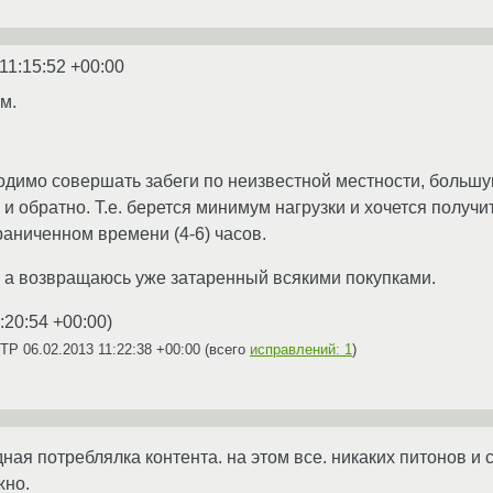
11:15:52 +00:00
м.
одимо совершать забеги по неизвестной местности, большу
 и обратно. Т.е. берется минимум нагрузки и хочется полу
аниченном времени (4-6) часов.
е , а возвращаюсь уже затаренный всякими покупками.
:20:54 +00:00
)
RTP
06.02.2013 11:22:38 +00:00
(всего
исправлений: 1
)
одная потреблялка контента. на этом все. никаких питонов и 
жно.