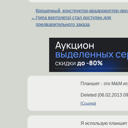
Крошечный, конструктор-квадрокоптер-др
←
(типа вертолета) стал доступен для
предварительного заказа
Планшет - это M&M иг
Deleted
(
06.02.2013 09
Ссылка
Я использую планшет 