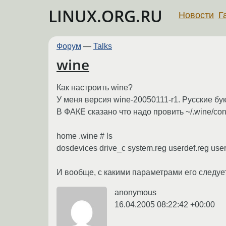
LINUX.ORG.RU
Новости
Г
Форум
—
Talks
wine
Как настроить wine?
У меня версия wine-20050111-r1. Русские бу
В ФАКЕ сказано что надо провить ~/.wine/conf
home .wine # ls
dosdevices drive_c system.reg userdef.reg user
И вообще, с какими параметрами его следует
anonymous
16.04.2005 08:22:42 +00:00