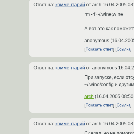
Ответ на:
комментарий
от arch
16.04.2005 08
rm -rf ~/.wine;wine
А вот это как поможет
anonymous
(
16.04.200
Показать ответ
Ссылка
Ответ на:
комментарий
от anonymous
16.04.
При запуске, если отс
~/.wine/config и друг
arch
(
16.04.2005 08:50
Показать ответ
Ссылка
Ответ на:
комментарий
от arch
16.04.2005 08
Сделал, но не помогл