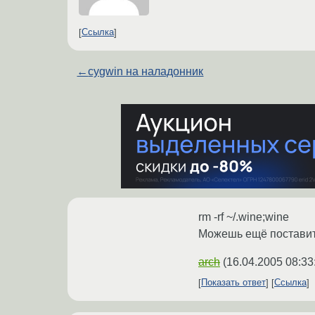
Ссылка
←
cygwin на наладонник
rm -rf ~/.wine;wine
Можешь ещё поставить
arch
(
16.04.2005 08:33
Показать ответ
Ссылка