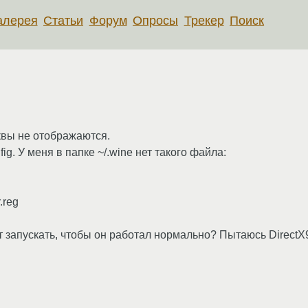
алерея
Статьи
Форум
Опросы
Трекер
Поиск
квы не отображаются.
ig. У меня в папке ~/.wine нет такого файла:
.reg
 запускать, чтобы он работал нормально? Пытаюсь DirectX9