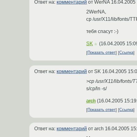
Ответ на:
комментарий
от WerNA
16.04.2005 
2WerNA,
cp /usr/X11/lib/fonts/TT
тебя спасут :-)
SK
(
16.04.2005 15:0
☆
Показать ответ
Ссылка
Ответ на:
комментарий
от SK
16.04.2005 15:
>cp /usr/X11/lib/fonts/T
s/cp/ln -s/
arch
(
16.04.2005 15:19
Показать ответ
Ссылка
Ответ на:
комментарий
от arch
16.04.2005 15