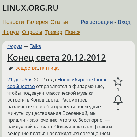
LINUX.ORG.RU
Новости
Галерея
Статьи
Регистрация
-
Вход
Форум
Опросы
Трекер
Поиск
Форум
—
Talks
Конец света 20.12.2012
вещества
,
пятница
21 декабря
2012 года
Новосибирское Linux-
сообщество
отправляется в филармонию,
0
чтобы под звуки классической музыки
встретить Конец света. Рассмотрев
различные способы провести последние
1
минуты существования Вселенной, мы
пришли к заключению, что это, бесспорно, —
наилучший вариант. Облачившись во фраки и
вечерние платья наслаждаться созерцанием