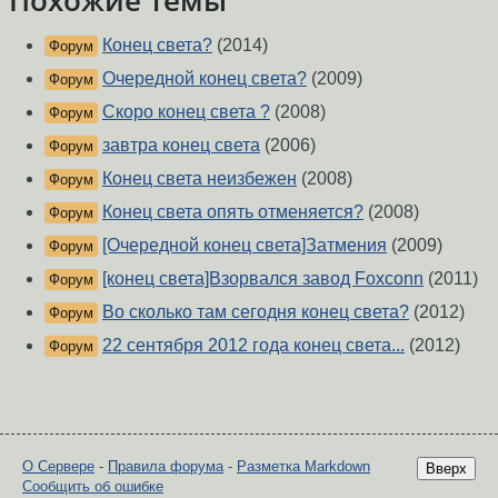
Похожие темы
Конец света?
(2014)
Форум
Очередной конец света?
(2009)
Форум
Скоро конец света ?
(2008)
Форум
завтра конец света
(2006)
Форум
Конец света неизбежен
(2008)
Форум
Конец света опять отменяется?
(2008)
Форум
[Очередной конец света]Затмения
(2009)
Форум
[конец света]Взорвался завод Foxconn
(2011)
Форум
Во сколько там сегодня конец света?
(2012)
Форум
22 сентября 2012 года конец света...
(2012)
Форум
О Сервере
-
Правила форума
-
Разметка Markdown
Вверх
Сообщить об ошибке