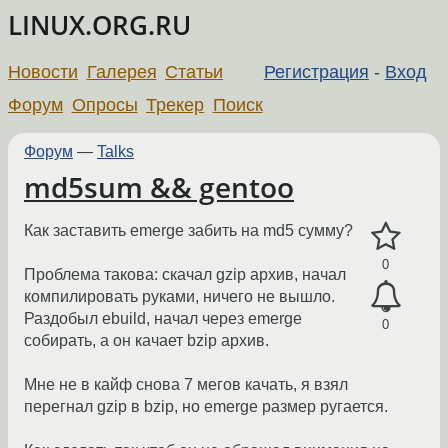
LINUX.ORG.RU
Новости
Галерея
Статьи
Регистрация
-
Вход
Форум
Опросы
Трекер
Поиск
Форум
—
Talks
md5sum && gentoo
Как заставить emerge забить на md5 сумму?
0
Проблема такова: скачал gzip архив, начал
компилировать руками, ничего не вышло.
Раздобыл ebuild, начал через emerge
0
собирать, а он качает bzip архив.
Мне не в кайф снова 7 мегов качать, я взял
перегнал gzip в bzip, но emerge размер ругается.