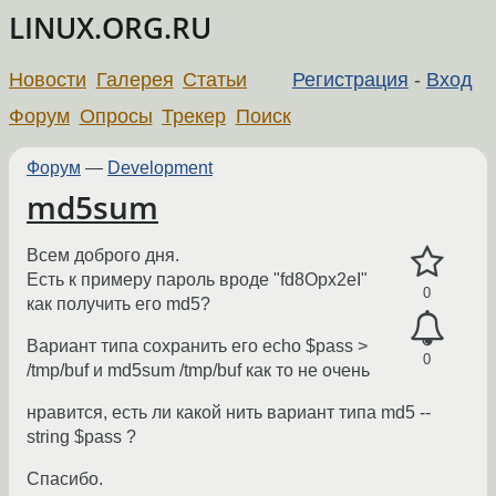
LINUX.ORG.RU
Новости
Галерея
Статьи
Регистрация
-
Вход
Форум
Опросы
Трекер
Поиск
Форум
—
Development
md5sum
Всем доброго дня.
Есть к примеру пароль вроде "fd8Opx2eI"
0
как получить его md5?
Вариант типа сохранить его echo $pass >
0
/tmp/buf и md5sum /tmp/buf как то не очень
нравится, есть ли какой нить вариант типа md5 --
string $pass ?
Спасибо.