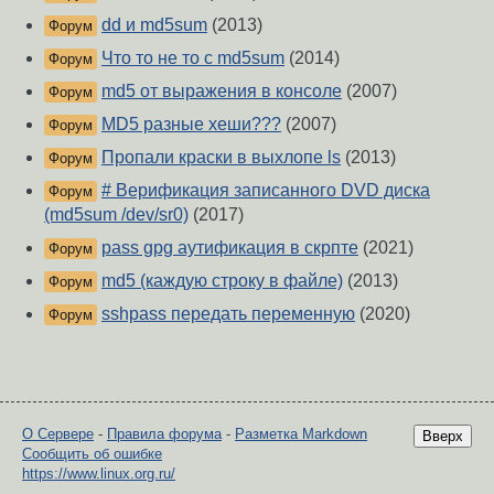
dd и md5sum
(2013)
Форум
Что то не то с md5sum
(2014)
Форум
md5 от выражения в консоле
(2007)
Форум
MD5 разные хеши???
(2007)
Форум
Пропали краски в выхлопе ls
(2013)
Форум
# Верификация записанного DVD диска
Форум
(md5sum /dev/sr0)
(2017)
pass gpg аутификация в скрпте
(2021)
Форум
md5 (каждую строку в файле)
(2013)
Форум
sshpass передать переменную
(2020)
Форум
О Сервере
-
Правила форума
-
Разметка Markdown
Вверх
Сообщить об ошибке
https://www.linux.org.ru/