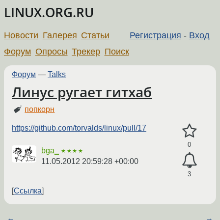
LINUX.ORG.RU
Новости
Галерея
Статьи
Регистрация
-
Вход
Форум
Опросы
Трекер
Поиск
Форум
—
Talks
Линус ругает гитхаб
попкорн
https://github.com/torvalds/linux/pull/17
0
bga_
★★★★
11.05.2012 20:59:28 +00:00
3
Ссылка
←
→