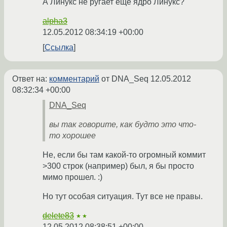
А Линукс не ругает ещё ядро Линукс?
alpha3
12.05.2012 08:34:19 +00:00
Ссылка
Ответ на:
комментарий
от DNA_Seq
12.05.2012
08:32:34 +00:00
DNA_Seq
вы так говорите, как будто это что-
то хорошее
Не, если бы там какой-то огромный коммит
>300 строк (например) был, я бы просто
мимо прошел. :)
Но тут особая ситуация. Тут все не правы.
delete83
★★
12.05.2012 08:38:51 +00:00