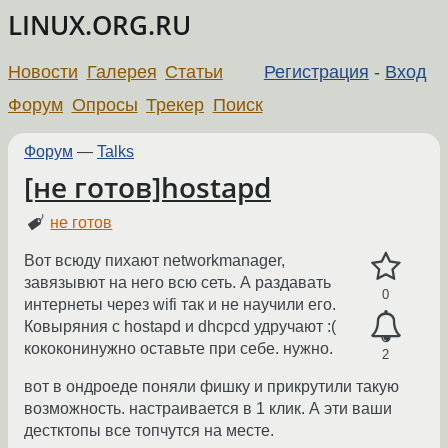
LINUX.ORG.RU
Новости
Галерея
Статьи
Регистрация
-
Вход
Форум
Опросы
Трекер
Поиск
Форум
—
Talks
[не готов]hostapd
не готов
Вот всюду пихают networkmanager,
завязывют на него всю сеть. А раздавать
0
интернеты через wifi так и не научили его.
Ковыряния c hostapd и dhcpcd удручают :(
кококонинужно оставьте при себе. нужно.
2
вот в ондроеде поняли фишку и прикрутили такую
возможность. настраивается в 1 клик. А эти ваши
дестктопы все топчутся на месте.