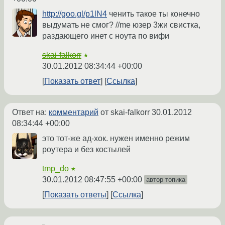
http://goo.gl/p1lN4
ченить такое ты конечно
выдумать не смог? //me юзер 3жи свистка,
раздающего инет с ноута по вифи
skai-falkorr
★
30.01.2012 08:34:44 +00:00
Показать ответ
Ссылка
Ответ на:
комментарий
от skai-falkorr
30.01.2012
08:34:44 +00:00
это тот-же ад-хок. нужен именно режим
роутера и без костылей
tmp_do
★
30.01.2012 08:47:55 +00:00
автор топика
Показать ответы
Ссылка