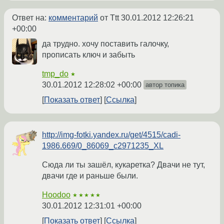
Ответ на:
комментарий
от Ttt
30.01.2012 12:26:21
+00:00
да трудно. хочу поставить галочку,
прописать ключ и забыть
tmp_do
★
30.01.2012 12:28:02 +00:00
автор топика
Показать ответ
Ссылка
http://img-fotki.yandex.ru/get/4515/cadi-
1986.669/0_86069_c2971235_XL
Сюда ли ты зашёл, кукаретка? Двачи не тут,
двачи где и раньше были.
Hoodoo
★★★★★
30.01.2012 12:31:01 +00:00
Показать ответ
Ссылка