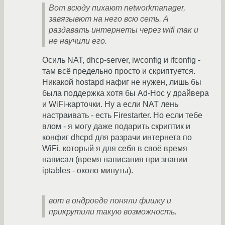
Вот всюду пихают networkmanager,
завязывют на него всю сеть. А
раздавать интернеты через wifi так и
не научили его.
Осиль NAT, dhcp-server, iwconfig и ifconfig -
там всё предельно просто и скриптуется.
Никакой hostapd нафиг не нужен, лишь бы
была поддержка хотя бы Ad-Hoc у драйвера
и WiFi-карточки. Ну а если NAT лень
настраивать - есть Firestarter. Но если тебе
влом - я могу даже подарить скриптик и
конфиг dhcpd для разрачи интернета по
WiFi, который я для себя в своё время
написал (время написания при знании
iptables - около минуты).
вот в ондроеде поняли фишку и
прикрутили такую возможность.