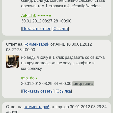
сквид. Если уж совсем сильно сложно, ставь
openwrt, там 1 строчка в /etc/config/wireless.
AiFiLTr0
★★★★★
30.01.2012 08:27:28 +00:00
Показать ответ
Ссылка
Ответ на:
комментарий
от AiFiLTr0
30.01.2012
08:27:28 +00:00
но ведь я хочу в 1 клик раздавать со свистка
на другие железки. не хочу в конфиги и
консолечку
tmp_do
★
30.01.2012 08:29:34 +00:00
автор топика
Показать ответы
Ссылка
Ответ на:
комментарий
от tmp_do
30.01.2012 08:29:34
+00:00