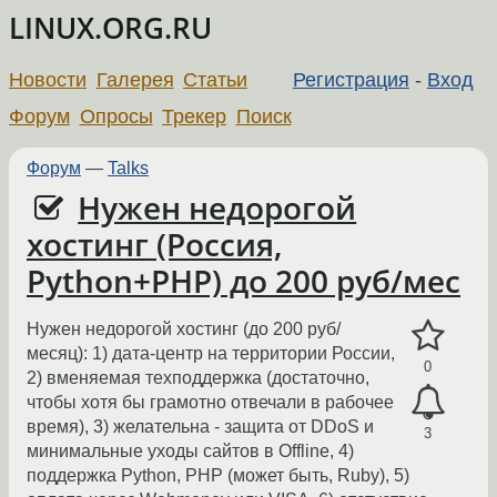
LINUX.ORG.RU
Новости
Галерея
Статьи
Регистрация
-
Вход
Форум
Опросы
Трекер
Поиск
Форум
—
Talks
Нужен недорогой
хостинг (Россия,
Python+PHP) до 200 руб/мес
Нужен недорогой хостинг (до 200 руб/
месяц): 1) дата-центр на территории России,
0
2) вменяемая техподдержка (достаточно,
чтобы хотя бы грамотно отвечали в рабочее
время), 3) желательна - защита от DDoS и
3
минимальные уходы сайтов в Offline, 4)
поддержка Python, PHP (может быть, Ruby), 5)