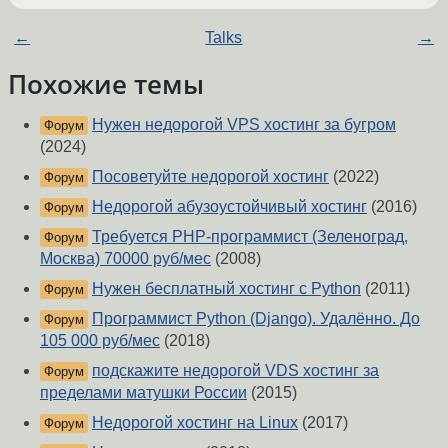
←
Talks
→
Похожие темы
Нужен недорогой VPS хостинг за бугром
Форум
(2024)
Посоветуйте недорогой хостинг
(2022)
Форум
Недорогой абузоустойчивый хостинг
(2016)
Форум
Требуется PHP-программист (Зеленоград,
Форум
Москва) 70000 руб/мес
(2008)
Нужен бесплатный хостинг с Python
(2011)
Форум
Программист Python (Django). Удалённо. До
Форум
105 000 руб/мес
(2018)
подскажите недорогой VDS хостинг за
Форум
пределами матушки России
(2015)
Недорогой хостинг на Linux
(2017)
Форум