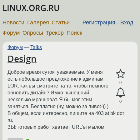
LINUX.ORG.RU
Новости
Галерея
Статьи
Регистрация
-
Вход
Форум
Опросы
Трекер
Поиск
Форум
—
Talks
Design
Доброе время суток, уважаемые. У меня
есть небольшое предложение к админам
0
LOR: как вы смотрите на то, чтобы немного
обновить дизайн? Имхо нынешний
несколько мрачноват. Я бы мог этим
0
заняться. Бесплатно (ну, можно за пиво:-)) ).
В общем, если интересно, пишите на 403 at bk dot
ru.
ЗЫ: готовых работ хватает. URL'ы мылом.