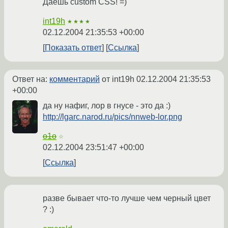
Даешь custom CSS! =)
int19h
★★★★
02.12.2004 21:35:53 +00:00
Показать ответ
Ссылка
Ответ на:
комментарий
от int19h
02.12.2004 21:35:53
+00:00
да ну нафиг, лор в гнусе - это да :)
http://lgarc.narod.ru/pics/nnweb-lor.png
o1o
☆
02.12.2004 23:51:47 +00:00
Ссылка
разве бывает что-то лучше чем черный цвет
? :)