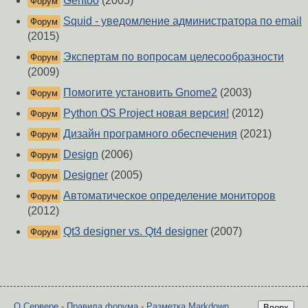
Gentoo
(2005)
Форум
Squid - уведомление администратора по email
Форум
(2015)
Экспертам по вопросам целесообразности
Форум
(2009)
Помогите установить Gnome2
(2003)
Форум
Python OS Project новая версия!
(2012)
Форум
Дизайн програмного обеспечения
(2021)
Форум
Design
(2006)
Форум
Designer
(2005)
Форум
Автоматическое определение мониторов
Форум
(2012)
Qt3 designer vs. Qt4 designer
(2007)
Форум
О Сервере
-
Правила форума
-
Разметка Markdown
Вверх