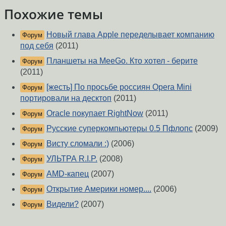
Похожие темы
Новый глава Apple переделывает компанию
Форум
под себя
(2011)
Планшеты на MeeGo. Кто хотел - берите
Форум
(2011)
[жесть] По просьбе россиян Opera Mini
Форум
портировали на десктоп
(2011)
Oracle покупает RightNow
(2011)
Форум
Русские суперкомпьютеры 0.5 Пфлопс
(2009)
Форум
Висту сломали :)
(2006)
Форум
УЛЬТРА R.I.P.
(2008)
Форум
AMD-капец
(2007)
Форум
Открытие Америки номер....
(2006)
Форум
Видели?
(2007)
Форум