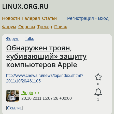
LINUX.ORG.RU
Новости
Галерея
Статьи
Регистрация
-
Вход
Форум
Опросы
Трекер
Поиск
Форум
—
Talks
Обнаружен троян,
«убивающий» защиту
компьютеров Apple
http://www.cnews.ru/news/top/index.shtml?
2011/10/20/461105
0
Pidgin
★★
20.10.2011 15:07:26 +00:00
1
Ссылка