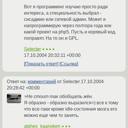
Вот я программинг изучаю просто ради
интереса, а специальность выбрал -
сисадмин или сетевой админ. Может и
напрограммирую через полтора года кое
какой проект на php5. Пусть и корявый код,
поправят. На то он и GPL.
Selecter
★★★★
17.10.2004 20:32:11 +00:00
Показать ответ
Ссылка
Ответ на:
комментарий
от Selecter
17.10.2004
20:28:42 +00:00
>Не стоит так обобщать жён.
Я образно - образно выразился=) все к тому
что все-таки кроме idle-состояния мозга его
можно еще чем то занять.
alphex_kaanoken
★★★