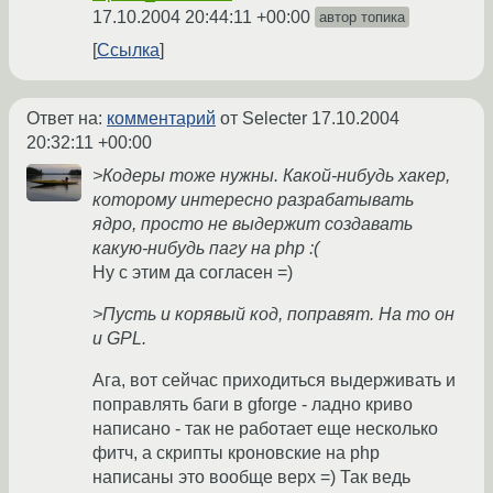
17.10.2004 20:44:11 +00:00
автор топика
Ссылка
Ответ на:
комментарий
от Selecter
17.10.2004
20:32:11 +00:00
>Кодеры тоже нужны. Какой-нибудь хакер,
которому интересно разрабатывать
ядро, просто не выдержит создавать
какую-нибудь пагу на php :(
Ну с этим да согласен =)
>Пусть и корявый код, поправят. На то он
и GPL.
Ага, вот сейчас приходиться выдерживать и
поправлять баги в gforge - ладно криво
написано - так не работает еще несколько
фитч, а скрипты кроновские на php
написаны это вообще верх =) Так ведь