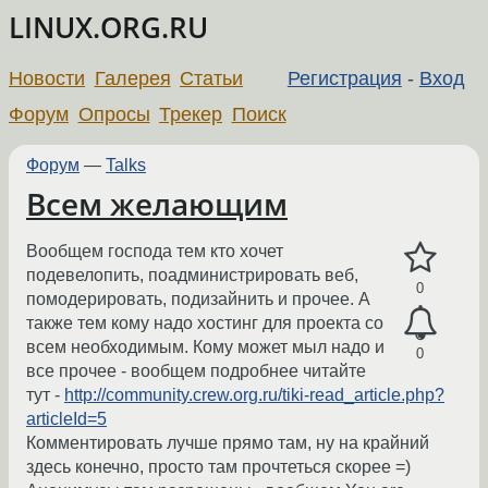
LINUX.ORG.RU
Новости
Галерея
Статьи
Регистрация
-
Вход
Форум
Опросы
Трекер
Поиск
Форум
—
Talks
Всем желающим
Вообщем господа тем кто хочет
подевелопить, поадминистрировать веб,
0
помодерировать, подизайнить и прочее. А
также тем кому надо хостинг для проекта со
всем необходимым. Кому может мыл надо и
0
все прочее - вообщем подробнее читайте
тут -
http://community.crew.org.ru/tiki-read_article.php?
articleId=5
Комментировать лучше прямо там, ну на крайний
здесь конечно, просто там прочтеться скорее =)