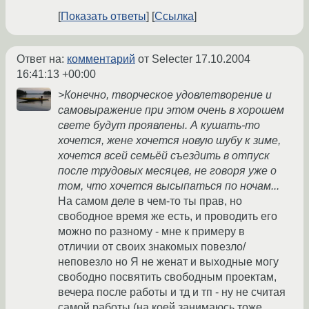
Показать ответы
Ссылка
Ответ на:
комментарий
от Selecter
17.10.2004
16:41:13 +00:00
>Конечно, творческое удовлетворение и
самовыражение при этом очень в хорошем
свете будут проявлены. А кушать-то
хочется, жене хочется новую шубу к зиме,
хочется всей семьёй съездить в отпуск
после трудовых месяцев, не говоря уже о
том, что хочется высыпаться по ночам...
На самом деле в чем-то ты прав, но
свободное время же есть, и проводить его
можно по разному - мне к примеру в
отличии от своих знакомых повезло/
неповезло но Я не женат и выходные могу
свободно посвятить свободным проектам,
вечера после работы и тд и тп - ну не считая
самой работы (на коей занимаюсь тоже