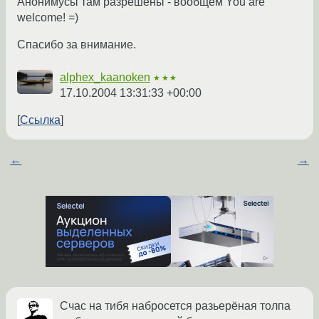
Анонимусы там разрешены - вообщем You are
welcome! =)
Спасибо за внимание.
alphex_kaanoken
★★★
17.10.2004 13:31:33 +00:00
Ссылка
←
→
Счас на тибя набросется разьерёная толпа