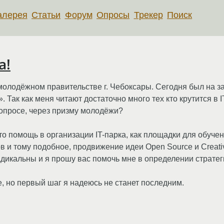
алерея
Статьи
Форум
Опросы
Трекер
Поиск
а!
в молодёжном правительстве г. Чебоксары. Сегодня был на 
Так как меня читают достаточно много тех кто крутится в IT 
вопросе, через призму молодёжи?
то помощь в организации IT-парка, как площадки для обуче
ов и тому подобное, продвижение идеи Open Source и Creat
икальны и я прошу вас помочь мне в определении стратег
е, но первый шаг я надеюсь не станет последним.