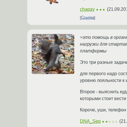
chapay
(
21.09.20
★★★
Ссылка
>это помощь в органи
нагрузки для старта
платформы
Это три разные задач
для первого надо сос
уровню лояльности к 
Второе - выяснить ку
которыми стоит вести
Короче, уши, телефон 
DNA_Seq
(
21
★★☆☆☆