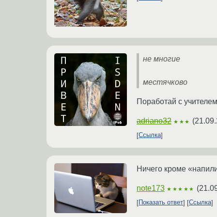
не многие
местячково
Поработай с учителем 
adriano32
(
21.09.
★★★
Ссылка
Ничего кроме «напилит
note173
(
21.0
★★★★★
Показать ответ
Ссылка