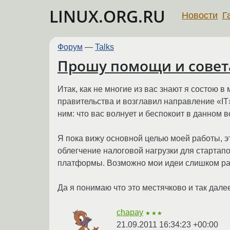
LINUX.ORG.RU
Новости
Г
Форум
—
Talks
Прошу помощи и совет
Итак, как не многие из вас знают я состою 
правительства и возглавил направление «IT». 
ним: что вас волнует и беспокоит в данном 
Я пока вижу основной целью моей работы, э
облегчение налоговой нагрузки для стартап
платформы. Возможно мои идеи слишком рад
Да я понимаю что это местячково и так дале
chapay
★★★
21.09.2011 16:34:23 +00:00