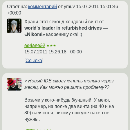
Ответ на:
комментарий
от ymuv
15.07.2011 15:01:46
+00:00
Храни этот секонд-хендовый винт от
world's leader in refurbished drives —
«Nikomi»
как зеницу ока! :)
adriano32
★★★
15.07.2011 15:26:18 +00:00
Ссылка
> Новый IDE смогу купить только через
месяц. Как можно решить проблему??
Возьми у кого-нибудь б/у-шный. У меня,
например, на полке два винта (на 40 и на
80) валяются, никому они уже нахер не
нужны.