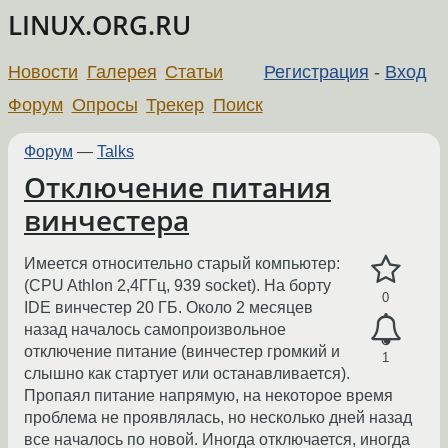
LINUX.ORG.RU
Новости
Галерея
Статьи
Регистрация
-
Вход
Форум
Опросы
Трекер
Поиск
Форум
—
Talks
Отключение питания
винчестера
Имеется относительно старый компьютер:
(CPU Athlon 2,4ГГц, 939 socket). На борту
0
IDE винчестер 20 ГБ. Около 2 месяцев
назад началось самопроизвольное
отключение питание (винчестер громкий и
1
слышно как стартует или останавливается).
Пропаял питание напрямую, на некоторое время
проблема не проявлялась, но несколько дней назад
все началось по новой. Иногда отключается, иногда