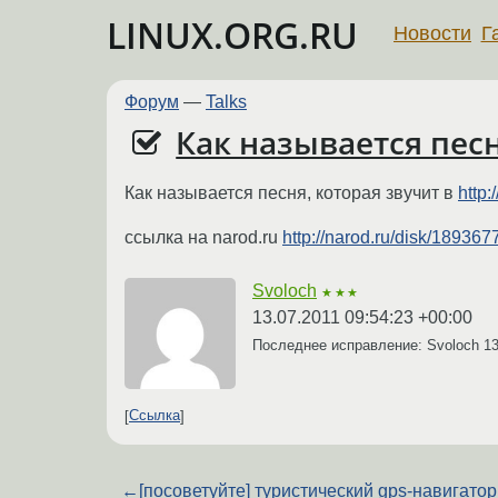
LINUX.ORG.RU
Новости
Г
Форум
—
Talks
Как называется песн
Как называется песня, которая звучит в
http
ссылка на narod.ru
http://narod.ru/disk/1893
Svoloch
★★★
13.07.2011 09:54:23 +00:00
Последнее исправление: Svoloch
13
Ссылка
←
[посоветуйте] туристический gps-навигатор