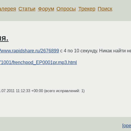
алерея
Статьи
Форум
Опросы
Трекер
Поиск
я.
://www.rapidshare.ru/2676899
с 4 по 10 секунду. Никак найти н
6771001/frenchpod_EP0001pr.mp3.html
.07.2011 11:12:33 +00:00
(всего исправлений: 1)
[op