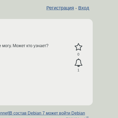
Регистрация
-
Вход
е могу. Может кто узнает?
0
1
ennet]В состав Debian 7 может войти Debian
→