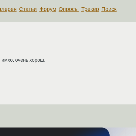
алерея
Статьи
Форум
Опросы
Трекер
Поиск
 имхо, очень хорош.