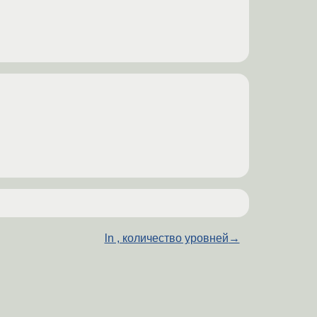
ln , количество уровней
→