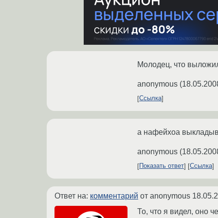
Молодец, что выложил
anonymous
(
18.05.200
Ссылка
а нафейхоа выкладыва
anonymous
(
18.05.200
Показать ответ
Ссылка
Ответ на:
комментарий
от anonymous
18.05.
То, что я видел, оно 