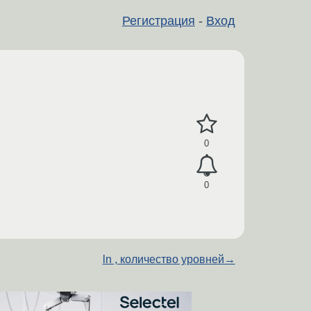
Регистрация
-
Вход
0
0
ln , количество уровней
→