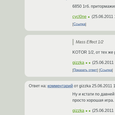
6850 1гб. притормажи
cycl0ne
(
25.06.2011 
★
Ссылка
Mass Effect 1/2
KOTOR 1/2, от тех же
gizzka
(
25.06.2011 
★★
Показать ответ
Ссылка
Ответ на:
комментарий
от gizzka
25.06.2011 
Ну и кстати по давне
просто хорошая игра.
gizzka
(
25.06.2011 
★★