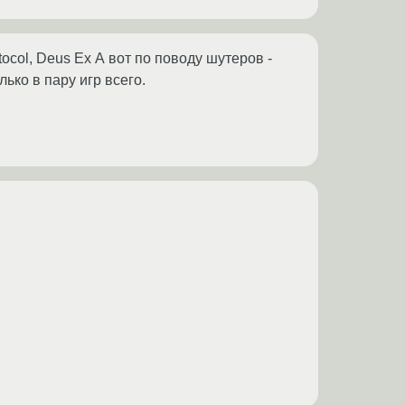
rotocol, Deus Ex А вот по поводу шутеров -
ько в пару игр всего.