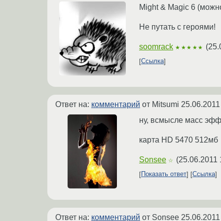
Might & Magic 6 (можн
Не путать с героями!
soomrack
(
25.
★★★★★
Ссылка
Ответ на:
комментарий
от Mitsumi
25.06.2011
ну, всмысле масс эфф
карта HD 5470 512мб
Sonsee
(
25.06.2011 
☆
Показать ответ
Ссылка
Ответ на:
комментарий
от Sonsee
25.06.2011