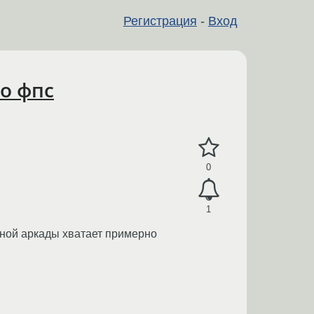
Регистрация
-
Вход
то фпс
0
1
дной аркады хватает примерно