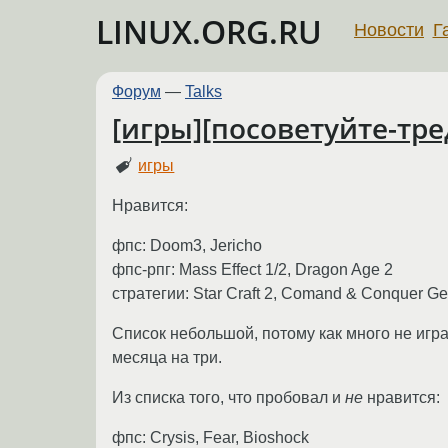
LINUX.ORG.RU
Новости
Г
Форум
—
Talks
[игры][посоветуйте-тред
игры
Нравится:
фпс: Doom3, Jericho
фпс-рпг: Mass Effect 1/2, Dragon Age 2
стратегии: Star Craft 2, Comand & Conquer Ge
Список небольшой, потому как много не игра
месяца на три.
Из списка того, что пробовал и
не
нравится:
фпс: Crysis, Fear, Bioshock