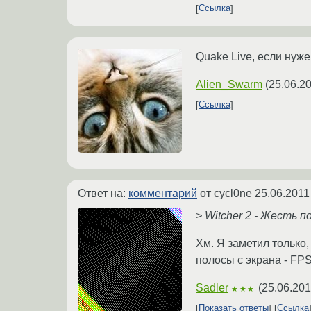
Ссылка
Quake Live, если нуже
Alien_Swarm
(
25.06.20
Ссылка
Ответ на:
комментарий
от cycl0ne
25.06.2011
> Witcher 2 - Жесть 
Хм. Я заметил только,
полосы с экрана - FP
Sadler
(
25.06.201
★★★
Показать ответы
Ссылка