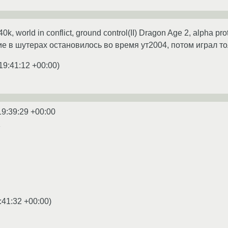
k, world in conflict, ground control(II) Dragon Age 2, alpha p
ие в шутерах остановилось во время ут2004, потом играл тол
19:41:12 +00:00
)
19:39:29 +00:00
я
:41:32 +00:00
)