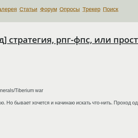
алерея
Статьи
Форум
Опросы
Трекер
Поиск
] стратегия, рпг-фпс, или прос
nerals/Tiberium war
ю. Но бывает хочется и начинаю искать что-нить. Проход о