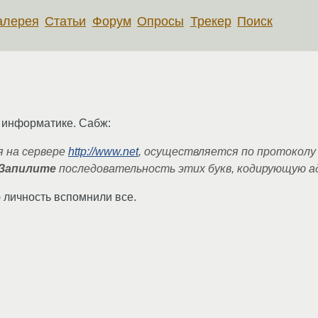
алерея
Статьи
Форум
Опросы
Трекер
Поиск
о информатике. Сабж:
я на сервере
http://www.net
, осуществляется по протоколу
Запилите
последовательность этих букв, кодирующую ад
личность вспомнили все.