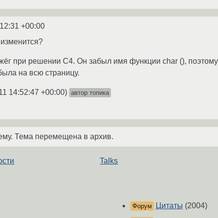
:12:31 +00:00
 изменится?
ёг при решении C4. Он забыл имя функции char (), поэтом
ыла на всю страницу.
11 14:52:47 +00:00
)
автор топика
ему. Тема перемещена в архив.
ости
Talks
Цитаты
(2004)
Форум