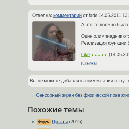
Ответ на:
комментарий
от fads
14.05.2011 13
А что-то должно было
Один олимпиадник отж
Реализация функции б
luke
(
14.05.20
★★★★★
Ссылка
Вы не можете добавлять комментарии в эту т
←
Сенсорный экран без физической поверхн
Похожие темы
Цитаты
(2015)
Форум