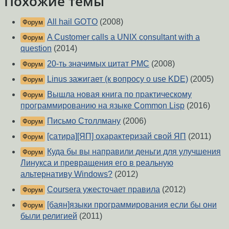
Похожие темы
All hail GOTO
(2008)
Форум
A Customer calls a UNIX consultant with a
Форум
question
(2014)
20-ть значимых цитат РМС
(2008)
Форум
Linus зажигает (к вопросу о use KDE)
(2005)
Форум
Вышла новая книга по практическому
Форум
программированию на языке Common Lisp
(2016)
Письмо Столлману
(2006)
Форум
[сатира][ЯП] охарактеризай свой ЯП
(2011)
Форум
Куда бы вы направили деньги для улучшения
Форум
Линукса и превращения его в реальную
альтернативу Windows?
(2012)
Coursera ужесточает правила
(2012)
Форум
[баян]языки программирования если бы они
Форум
были религией
(2011)