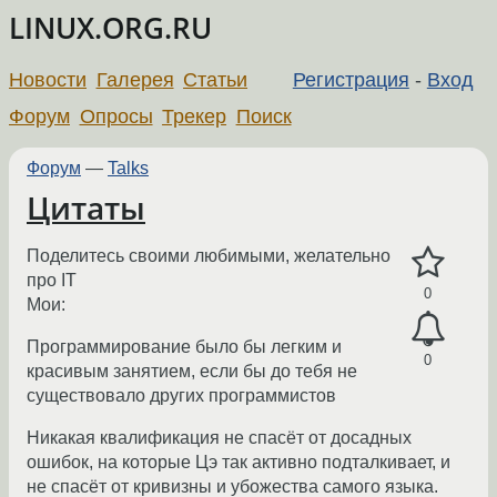
LINUX.ORG.RU
Новости
Галерея
Статьи
Регистрация
-
Вход
Форум
Опросы
Трекер
Поиск
Форум
—
Talks
Цитаты
Поделитесь своими любимыми, желательно
про IT
0
Мои:
Программирование было бы легким и
0
красивым занятием, если бы до тебя не
существовало других программистов
Никакая квалификация не спасёт от досадных
ошибок, на которые Цэ так активно подталкивает, и
не спасёт от кривизны и убожества самого языка.