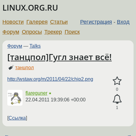
LINUX.ORG.RU
Новости
Галерея
Статьи
Регистрация
-
Вход
Форум
Опросы
Трекер
Поиск
Форум
—
Talks
[танцпол]Гугл знает всё!
танцпол
http://wstaw.org/m/2011/04/22/chip2.png
0
flareguner
★
22.04.2011 19:39:06 +00:00
1
Ссылка
←
→