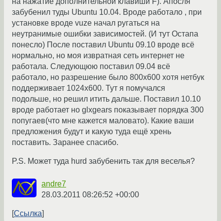
на нажатие дополнительной клавиши F). Апосля
забубенил туды Ubuntu 10.04. Вроде работало , при
установке вроде vuze начал ругаться на
неутранимые ошибки зависимостей. (И тут Остапа
понесло) После поставил Ubuntu 09.10 вроде всё
нормально, но моя извратная сеть интернет не
работала. Следующюю поставил 09.04 всё
работало, но разрешение было 800х600 хотя нетбук
поддерживает 1024х600. Тут я помучался
подольше, но решил итить дальше. Поставил 10.10
вроде работает но glxgears показывает порядка 300
попугаев(что мне кажется маловато). Какие ваши
предложения будут и какую туда ещё хрень
поставить. Заранее спасибо.
P.S. Может туда hurd забубенить так для веселья?
andre7
28.03.2011 08:26:52 +00:00
Ссылка