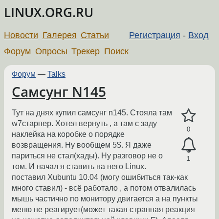
LINUX.ORG.RU
Новости
Галерея
Статьи
Регистрация
-
Вход
Форум
Опросы
Трекер
Поиск
Форум
—
Talks
Самсунг N145
Тут на днях купил самсунг n145. Стояла там
w7старпер. Хотел вернуть , а там с заду
0
наклейка на коробке о порядке
возвращения. Ну вообщем 5$. Я даже
париться не стал(хады). Ну разговор не о
1
том. И начал я ставить на него Linux.
поставил Xubuntu 10.04 (могу ошибиться так-как
много ставил) - всё работало , а потом отвалилась
мышь частично по монитору двигается а на пункты
меню не реагирует(может такая странная реакция