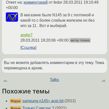
Ответ на:
комментарий
от fedor
28.03.2011 19:10:49
+00:00
В магазине было N145 за 9 с полтиной и
какой-то с более слабым железом но без
win за 11 . Вот и выбирай.
andre7
28.03.2011 19:20:06 +00:00
автор топика
Ссылка
Вы не можете добавлять комментарии в эту тему. Тема
перемещена в архив.
←
Talks
→
Похожие темы
samsung n145+ acpi lid
(2012)
Форум
Только Самсунг ?
(2021)
Форум