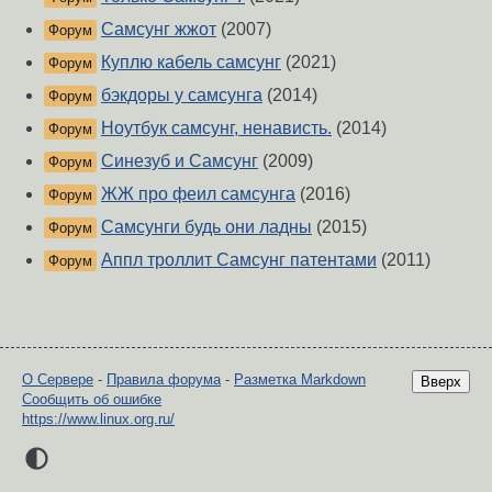
Самсунг жжот
(2007)
Форум
Куплю кабель самсунг
(2021)
Форум
бэкдоры у самсунга
(2014)
Форум
Ноутбук самсунг, ненависть.
(2014)
Форум
Синезуб и Самсунг
(2009)
Форум
ЖЖ про феил самсунга
(2016)
Форум
Самсунги будь они ладны
(2015)
Форум
Аппл троллит Самсунг патентами
(2011)
Форум
О Сервере
-
Правила форума
-
Разметка Markdown
Вверх
Сообщить об ошибке
https://www.linux.org.ru/