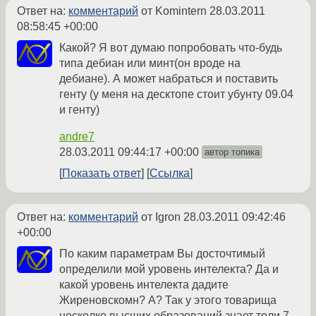
Ответ на:
комментарий
от Komintern
28.03.2011
08:58:45 +00:00
Какой? Я вот думаю попробовать что-будь
типа дебиан или минт(он вроде на
дебиане). А может набраться и поставить
генту (у меня на десктопе стоит убунту 09.04
и генту)
andre7
28.03.2011 09:44:17 +00:00
автор топика
Показать ответ
Ссылка
Ответ на:
комментарий
от Igron
28.03.2011 09:42:46
+00:00
По каким параметрам Вы досточтимый
определили мой уровень интелекта? Да и
какой уровень интелекта дадите
Жиреновскомн? А? Так у этого товарища
несколко высших образований знает толи 7