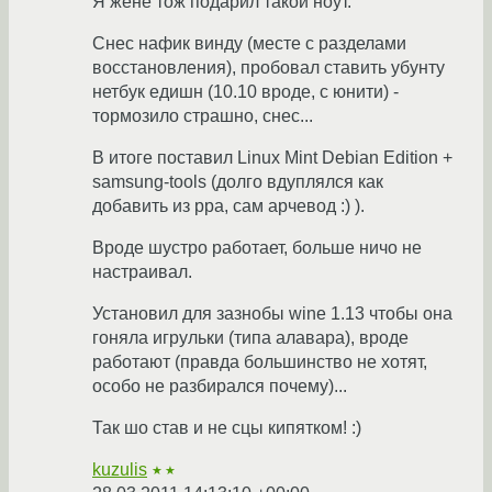
Я жене тож подарил такой ноут.
Снес нафик винду (месте с разделами
восстановления), пробовал ставить убунту
нетбук едишн (10.10 вроде, с юнити) -
тормозило страшно, снес...
В итоге поставил Linux Mint Debian Edition +
samsung-tools (долго вдуплялся как
добавить из ppa, сам арчевод :) ).
Вроде шустро работает, больше ничо не
настраивал.
Установил для зазнобы wine 1.13 чтобы она
гоняла игрульки (типа алавара), вроде
работают (правда большинство не хотят,
особо не разбирался почему)...
Так шо став и не сцы кипятком! :)
kuzulis
★★