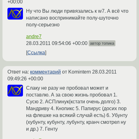
+00:00
Ну что Вы люди привязались к w7. А всё что
написано воспринимайте полу-шуточно
полу-серьезно
andre7
28.03.2011 09:54:06 +00:00
автор топика
Ссылка
Ответ на:
комментарий
от Komintern
28.03.2011
09:49:26 +00:00
Слаку не разу не пробовал может и
поставлю. А за свою жизнь пробовал 1.
Сусю 2. АСПлинук(кстати очень долго) 3.
Мандриву 4. Кнопикс 5. Папирус (досих пор
на флешке на всякий случай есть) 6. Убунту
(хубунту, кубунту, лубунту, кранч смотрел ну
и др.) 7. Генту