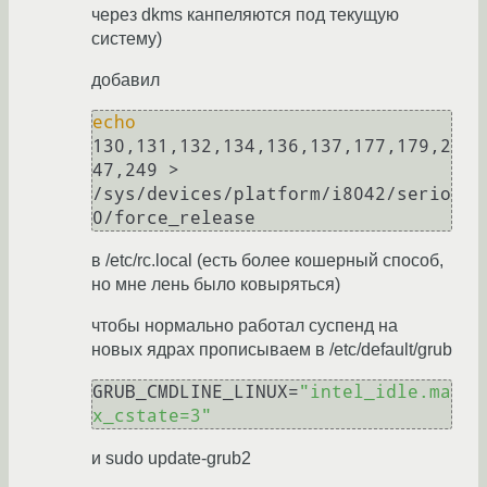
через dkms канпеляются под текущую
систему)
добавил
echo
130,131,132,134,136,137,177,179,2
47,249 > 
/sys/devices/platform/i8042/serio
в /etc/rc.local (есть более кошерный способ,
но мне лень было ковыряться)
чтобы нормально работал суспенд на
новых ядрах прописываем в /etc/default/grub
GRUB_CMDLINE_LINUX=
"intel_idle.ma
x_cstate=3"
и sudo update-grub2