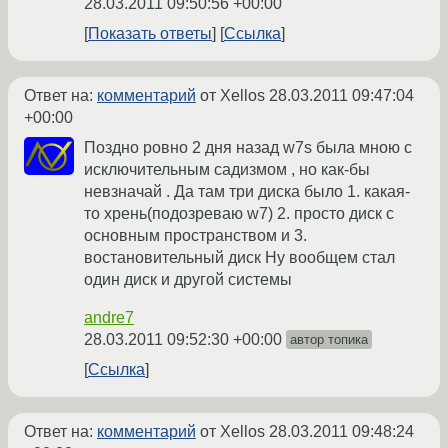
28.03.2011 09:50:56 +00:00
Показать ответы
Ссылка
Ответ на:
комментарий
от Xellos
28.03.2011 09:47:04
+00:00
Поздно ровно 2 дня назад w7s была мною с
исключительным садизмом , но как-бы
невзначай . Да там три диска было 1. какая-
то хрень(подозреваю w7) 2. просто диск с
основным пространством и 3.
востановительный диск Ну вообщем стал
один диск и другой системы
andre7
28.03.2011 09:52:30 +00:00
автор топика
Ссылка
Ответ на:
комментарий
от Xellos
28.03.2011 09:48:24