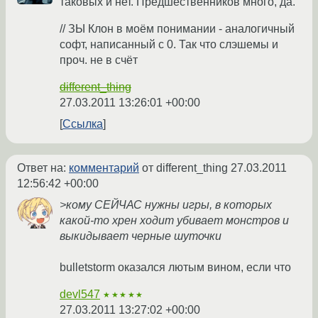
таковых и нет. Предшественников много, да.
// ЗЫ Клон в моём понимании - аналогичный
софт, написанный с 0. Так что слэшемы и
проч. не в счёт
different_thing
27.03.2011 13:26:01 +00:00
Ссылка
Ответ на:
комментарий
от different_thing
27.03.2011
12:56:42 +00:00
>кому СЕЙЧАС нужны игры, в которых
какой-то хрен ходит убивает монстров и
выкидывает черные шуточки
bulletstorm оказался лютым вином, если что
devl547
★★★★★
27.03.2011 13:27:02 +00:00