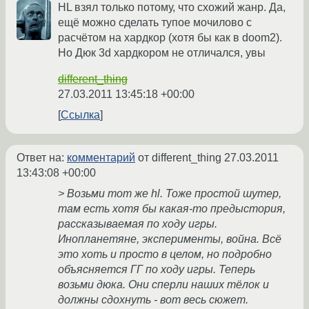
HL взял только потому, что схожий жанр. Да,
ещё можно сделать тупое мочилово с
расчётом на хардкор (хотя бы как в doom2).
Но Дюк 3d хардкором не отличался, увы
different_thing
27.03.2011 13:45:18 +00:00
Ссылка
Ответ на:
комментарий
от different_thing
27.03.2011
13:43:08 +00:00
> Возьми тот же hl. Тоже простой шутер,
там есть хотя бы какая-то предыстория,
рассказываемая по ходу игры.
Инопланетяне, эксперименты, война. Всё
это хоть и просто в целом, но подробно
объясняется ГГ по ходу игры. Теперь
возьми дюка. Они сперли наших тёлок и
должны сдохнуть - вот весь сюжет.