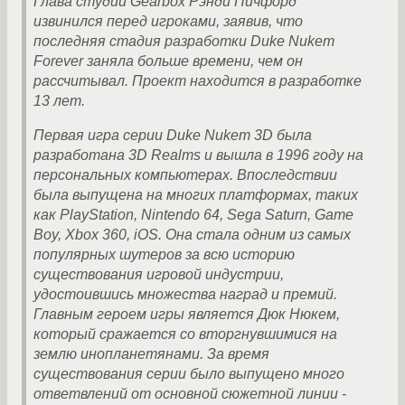
Глава студии Gearbox Рэнди Пичфорд
извинился перед игроками, заявив, что
последняя стадия разработки Duke Nukem
Forever заняла больше времени, чем он
рассчитывал. Проект находится в разработке
13 лет.
Первая игра серии Duke Nukem 3D была
разработана 3D Realms и вышла в 1996 году на
персональных компьютерах. Впоследствии
была выпущена на многих платформах, таких
как PlayStation, Nintendo 64, Sega Saturn, Game
Boy, Xbox 360, iOS. Она стала одним из самых
популярных шутеров за всю историю
существования игровой индустрии,
удостоившись множества наград и премий.
Главным героем игры является Дюк Нюкем,
который сражается со вторгнувшимися на
землю инопланетянами. За время
существования серии было выпущено много
ответвлений от основной сюжетной линии -