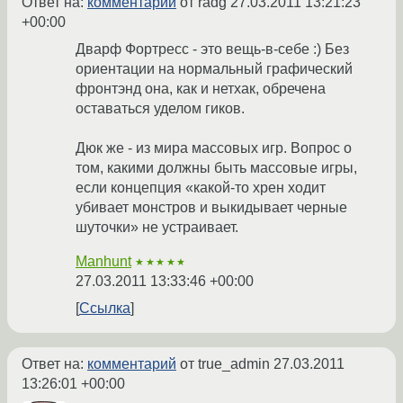
Ответ на:
комментарий
от radg
27.03.2011 13:21:23
+00:00
Дварф Фортресс - это вещь-в-себе :) Без
ориентации на нормальный графический
фронтэнд она, как и нетхак, обречена
оставаться уделом гиков.
Дюк же - из мира массовых игр. Вопрос о
том, какими должны быть массовые игры,
если концепция «какой-то хрен ходит
убивает монстров и выкидывает черные
шуточки» не устраивает.
Manhunt
★★★★★
27.03.2011 13:33:46 +00:00
Ссылка
Ответ на:
комментарий
от true_admin
27.03.2011
13:26:01 +00:00