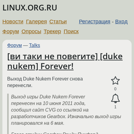
LINUX.ORG.RU
Новости
Галерея
Статьи
Регистрация
-
Вход
Форум
Опросы
Трекер
Поиск
Форум
—
Talks
[ви таки не повеrите] [duke
nukem] Forever!
Выход Duke Nukem Forever снова
перенесли.
0
Выход игры Duke Nukem Forever
перенесен на 10 июня 2011 года,
1
сообщил сайт CVG со ссылкой на
разработчиков Gearbox. Изначально выход игры
планировался на 6 мая.