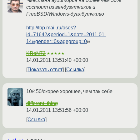
>местаня аудитория на более чем 50%
состоит из вендузятников и
FreeBSD/Windows-дуалбутчкиво
http://top.mail.ru/oses?
id=71642&period=1&date=2011-01-
14&gender=0&agegroup=0
&
KRoN73
★★★★★
14.01.2011 13:51:40 +00:00
Показать ответ
Ссылка
10/450/скорее хорошее, чем так себе
different_thing
14.01.2011 13:51:56 +00:00
Ссылка